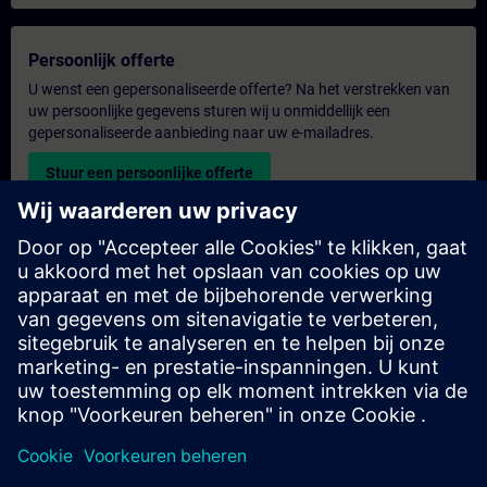
Persoonlijk offerte
U wenst een gepersonaliseerde offerte? Na het verstrekken van
uw persoonlijke gegevens sturen wij u onmiddellijk een
gepersonaliseerde aanbieding naar uw e-mailadres.
Stuur een persoonlijke offerte
Aanvraag voor een exclusieve training
Heeft u een uitgebreidere trainingsbehoefte en wilt u een offerte
voor exclusieve training – op locatie, virtueel of in een SITRAIN-
trainingscentrum? Bezorg ons u uw persoonlijke gegevens en
uw trainingsbehoeften en u ontvangt van ons een offerte voor
een exclusieve training.
Exclusieve offerte aanvragen