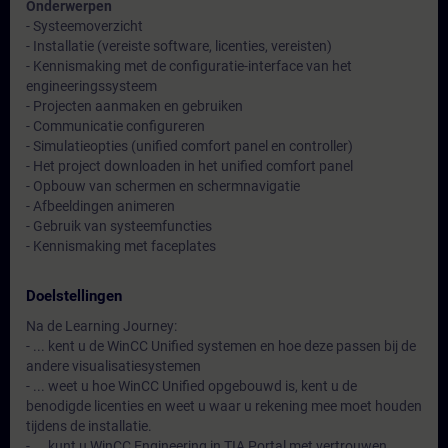
Onderwerpen
- Systeemoverzicht
- Installatie (vereiste software, licenties, vereisten)
- Kennismaking met de configuratie-interface van het
engineeringssysteem
- Projecten aanmaken en gebruiken
- Communicatie configureren
- Simulatieopties (unified comfort panel en controller)
- Het project downloaden in het unified comfort panel
- Opbouw van schermen en schermnavigatie
- Afbeeldingen animeren
- Gebruik van systeemfuncties
- Kennismaking met faceplates
Doelstellingen
Na de Learning Journey:
- ... kent u de WinCC Unified systemen en hoe deze passen bij de
andere visualisatiesystemen
- ... weet u hoe WinCC Unified opgebouwd is, kent u de
benodigde licenties en weet u waar u rekening mee moet houden
tijdens de installatie.
- ... kunt u WinCC Engineering in TIA Portal met vertrouwen