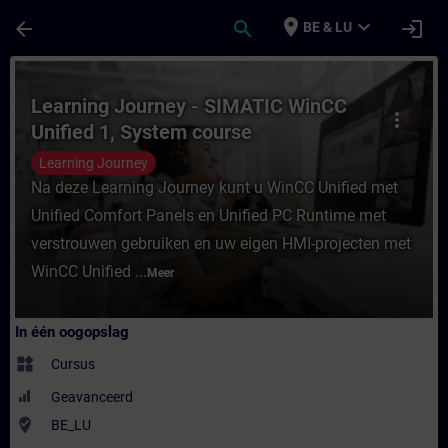
Ga naar de hoofdinhoud
Pagina geladen
place
expand_more
arrow_back
search
login
BE & LU
Cursus - Learning Journey - SIMATIC WinCC 
Learning Journey - SIMATIC WinCC
more_vert
Unified 1, System course
Learning Journey
Na deze Learning Journey kunt u WinCC Unified met
Unified Comfort Panels en Unified PC Runtime met
verstrouwen gebruiken en uw eigen HMI-projecten met
WinCC Unified ...
Meer
In één oogopslag
widgets
Cursus
Geavanceerd
where_to_vote
BE_LU