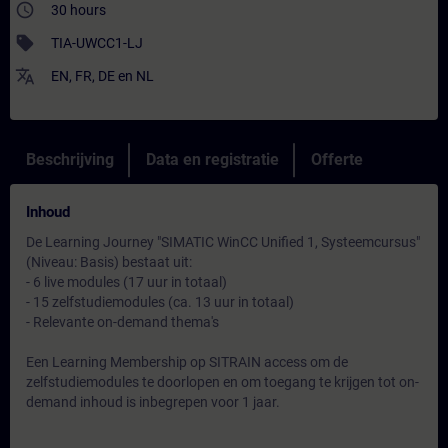
access_time
30 hours
sell
TIA-UWCC1-LJ
translate
EN
,
FR
,
DE
en
NL
Beschrijving
Data en registratie
Offerte
Inhoud
De Learning Journey "SIMATIC WinCC Unified 1, Systeemcursus"
(Niveau: Basis) bestaat uit:
- 6 live modules (17 uur in totaal)
- 15 zelfstudiemodules (ca. 13 uur in totaal)
- Relevante on-demand thema's
Een Learning Membership op SITRAIN access om de
zelfstudiemodules te doorlopen en om toegang te krijgen tot on-
demand inhoud is inbegrepen voor 1 jaar.