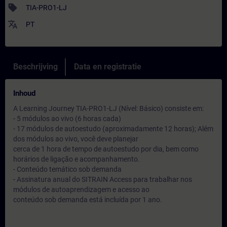
sell
TIA-PRO1-LJ
translate
PT
Beschrijving
Data en registratie
Inhoud
A Learning Journey TIA-PRO1-LJ (Nível: Básico) consiste em:
- 5 módulos ao vivo (6 horas cada)
- 17 módulos de autoestudo (aproximadamente 12 horas); Além
dos módulos ao vivo, você deve planejar
cerca de 1 hora de tempo de autoestudo por dia, bem como
horários de ligação e acompanhamento.
- Conteúdo temático sob demanda
- Assinatura anual do SITRAIN Access para trabalhar nos
módulos de autoaprendizagem e acesso ao
conteúdo sob demanda está incluída por 1 ano.