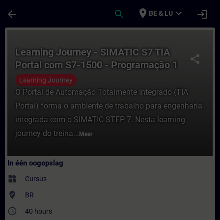
Ga naar de hoofdinhoud
Pagina geladen
place
expand_more
arrow_back
search
login
BE & LU
Cursus - Learning Journey - SIMATIC S7 TI
Learning Journey - SIMATIC S7 TIA
share
Portal com S7-1500 - Programação 1
Learning Journey
O Portal de Automação Totalmente Integrado (TIA
Portal) forma o ambiente de trabalho para engenharia
integrada com o SIMATIC STEP 7. Nesta learning
journey do treina...
Meer
In één oogopslag
widgets
Cursus
where_to_vote
BR
access_time
40 hours