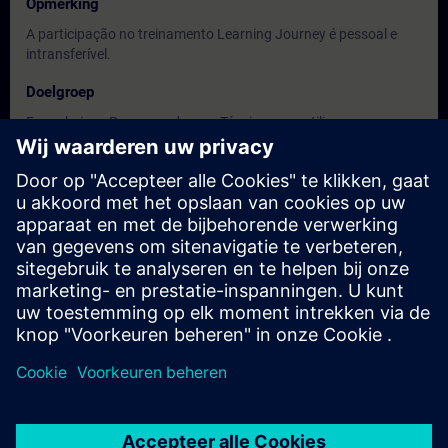
Opmerking
A participação no treinamento Learning Journey é pessoal e
intransferível.
Doelgroep
Engenheiros, Programadores e Técnicos que utilizam ou
venham a utilizar o Simatic S7-1500
Data en registratie
Momenteel geen evenementen beschikbaar
Plaats uzelf op de wachtlijst en ontvang een bericht wanneer
nieuwe data beschikbaar zijn.
Hou me op de hoogte