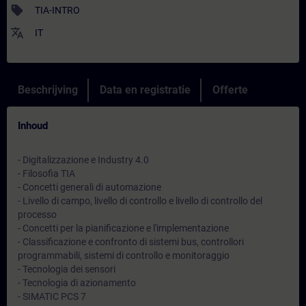
sell
TIA-INTRO
translate
IT
Beschrijving
Data en registratie
Offerte
Inhoud
- Digitalizzazione e Industry 4.0
- Filosofia TIA
- Concetti generali di automazione
- Livello di campo, livello di controllo e livello di controllo del
processo
- Concetti per la pianificazione e l'implementazione
- Classificazione e confronto di sistemi bus, controllori
programmabili, sistemi di controllo e monitoraggio
- Tecnologia dei sensori
- Tecnologia di azionamento
- SIMATIC PCS 7