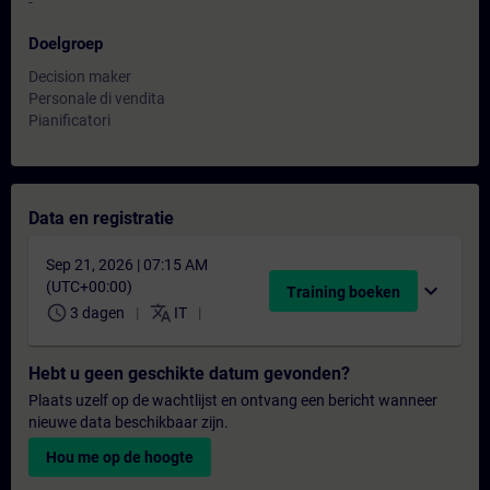
-
Doelgroep
Decision maker
Personale di vendita
Pianificatori
Data en registratie
Sep 21, 2026 | 07:15 AM
(UTC+00:00)
expand_more
Training boeken
schedule
translate
3 dagen
IT
Hebt u geen geschikte datum gevonden?
Plaats uzelf op de wachtlijst en ontvang een bericht wanneer
nieuwe data beschikbaar zijn.
Hou me op de hoogte