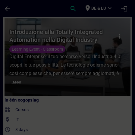
Ga naar de hoofdinhoud
Pagina geladen
place
expand_more
arrow_back
search
login
BE & LU
Cursus - Introduzione alla Totally Integrat
Introduzione alla Totally Integrated
more_vert
Automation nella Digital Industry
Learning Event - Classroom
Digital Enterprise, il tuo percorso verso l'Industria 4.0:
scopri le tue possibilità. Le tecnologie odierne sono
così complesse che, per essere sempre aggiornati, è
...
Meer
In één oogopslag
widgets
Cursus
where_to_vote
IT
access_time
3 days