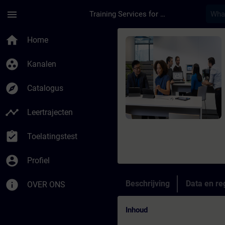
Ga naar de hoofdinhoud
Pagina geladen
menu
Training Services for Digital Industries
Cursus - Fundamentos
home
Home
group_work
Kanalen
explore
Catalogus
timeline
Leertrajecten
assignment_turned_in
Toelatingstest
account_circle
Profiel
info
Beschrijving
Data en reg
OVER ONS
Inhoud