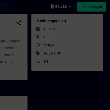
place
expand_more
login
earch
BE & LU
Inloggen
ng - Opleiding - Bijscholing | SITRAIN
In één oogopslag
share
widgets
Cursus
where_to_vote
BR
Industriais"
access_time
3 days
mecanismos
sell
IC-ETHFUN
do modelo
translate
das as sete
PT