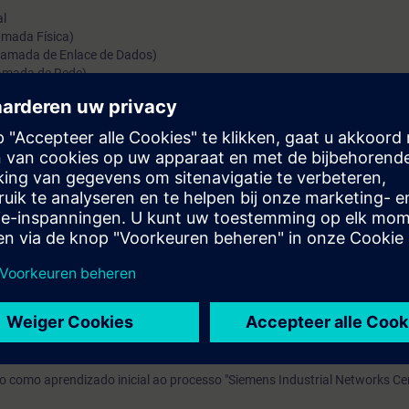
al
Camada Física)
 (Camada de Enlace de Dados)
Camada de Rede)
ntes adquirirão um conhecimento fundamental de redes e suas aplicaçõe
os para os treinamentos de certificação do programa "Siemens Industrial
o, você recebe uma conta de teste gratuito para acessar a Plataforma de
s antes do inicio do treinamento confirmado e termina automaticamente 14
, você pode aprofundar o conteúdo deste treinamento presencial, bem
cos de interesse. A plataforma conta com mais de 500 treinamentos disp
como aprendizado inicial ao processo "Siemens Industrial Networks Cert