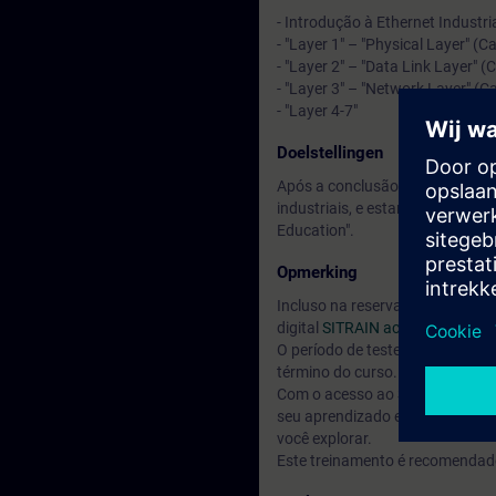
- Introdução à Ethernet Industri
- "Layer 1" – "Physical Layer" (
- "Layer 2" – "Data Link Layer"
- "Layer 3" – "Network Layer" (
- "Layer 4-7"
Doelstellingen
Após a conclusão, os participa
industriais, e estarão preparad
Education".
Opmerking
Incluso na reserva do seu curs
digital
SITRAIN access.
O período de teste inicia 7 dia
término do curso.
Com o acesso ao SITRAIN access
seu aprendizado em outros tópi
você explorar.
Este treinamento é recomendado 