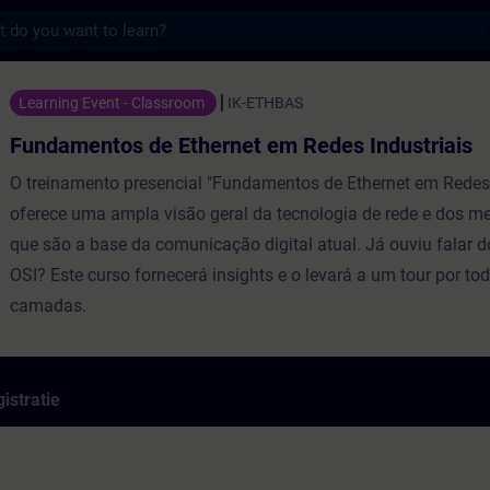
s
 de Ethernet em Redes Industriais - Traini
Learning Event - Classroom
IK-ETHBAS
Fundamentos de Ethernet em Redes Industriais
O treinamento presencial "Fundamentos de Ethernet em Redes 
oferece uma ampla visão geral da tecnologia de rede e dos 
que são a base da comunicação digital atual. Já ouviu falar 
OSI? Este curso fornecerá insights e o levará a um tour por to
camadas.
istratie