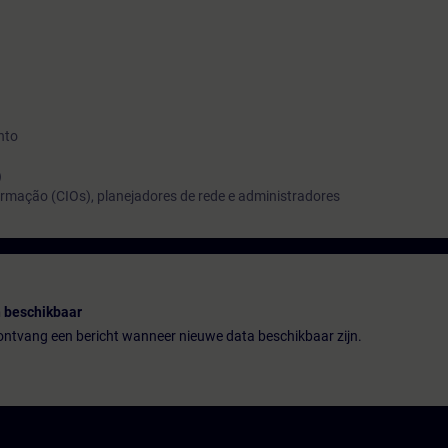
nto
)
formação (CIOs), planejadores de rede e administradores
 beschikbaar
n ontvang een bericht wanneer nieuwe data beschikbaar zijn.