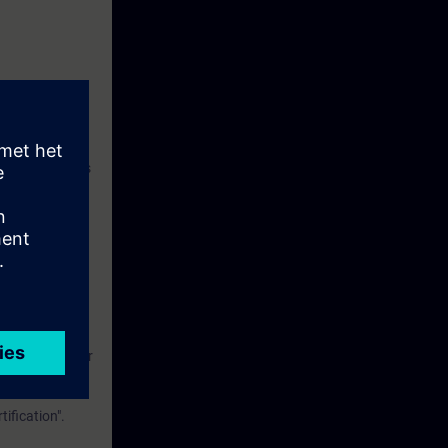
s em ambientes
 Networks
 Aprendizagem
 dias após o
 como continuar
oníveis para
ification".