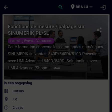
Ga naar de hoofdinhoud
Pagina geladen
place
expand_more
arrow_back
search
login
BE & LU
Cursus - Fonctions de mesure / palpage su
Fonctions de mesure / palpage sur
share
SINUMERIK PL/SL
Learning Event - Classroom
Cette formation concerne les commandes numériques
SINUMERIK suivantes: 840D/840Di/810D Powerline
avec HMI Advanced 840D/840Di Solutionline avec
HMI Advanced (Shopmil...
Meer
In één oogopslag
widgets
Cursus
where_to_vote
FR
access_time
2 days