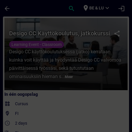
Ga naar de hoofdinhoud
Pagina geladen
place
expand_more
arrow_back
search
login
BE & LU
Cursus - Desigo CC Käyttökoulutus, jatkokur
Desigo CC Käyttökoulutus, jatkokurssi
share
Learning Event - Classroom
Desigo CC käyttökoulutuksessa (jatko) kerrataan
kuinka voit käyttää ja hyödyntää Desigo CC valvomoa
päivittäisessä työssäsi, sekä tutustutaan
ominaisuuksiin hieman s...
Meer
In één oogopslag
widgets
Cursus
where_to_vote
FI
access_time
2 days