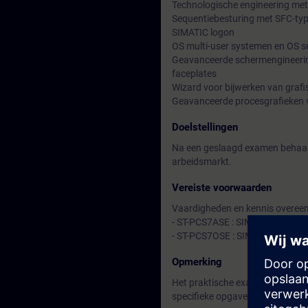
Technologische engineering me
Sequentiebesturing met SFC-ty
SIMATIC logon
OS multi-user systemen en OS s
Geavanceerde schermengineering
faceplates
Wizard voor bijwerken van grafi
Geavanceerde procesgrafieken v
Doelstellingen
Na een geslaagd examen behaalt 
arbeidsmarkt.
Vereiste voorwaarden
Vaardigheden en kennis overeen
- ST-PCS7ASE : SIMATIC PCS7 A
- ST-PCS7OSE : SIMATIC PCS7 O
Opmerking
Het praktische examen omvat he
specifieke opgave.