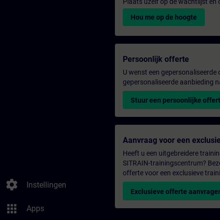
Plaats uzelf op de wachtlijst e
Hou me op de hoogte
Persoonlijk offerte
U wenst een gepersonaliseerde o
gepersonaliseerde aanbieding n
Stuur een persoonlijke offer
Aanvraag voor een exclusie
Heeft u een uitgebreidere trainin
SITRAIN-trainingscentrum? Bezo
offerte voor een exclusieve train
settings
Instellingen
Exclusieve offerte aanvrage
apps
Apps