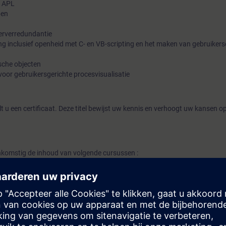
t APL
pen
erverredundantie
 inclusief openheid met C- en VB-scripting en het maken van gebruikers
sche objecten
oor gebruikersgerichte procesvisualisatie
u een certificaat. Deze titel bewijst uw kennis en verhoogt uw kansen o
komstig de inhoud van volgende cursussen :
S Engineering
S Engineering
t creëren en in bedrijf nemen van een complex SIMATIC PCS 7 Project op