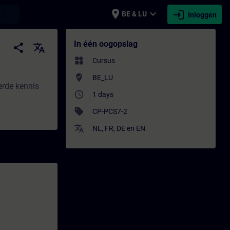
place
expand_more
login
earch
BE & LU
Inloggen
ing - Opleiding - Bijscholing | SITRAIN
In één oogopslag
share
translate
widgets
Cursus
where_to_vote
BE_LU
erde kennis
access_time
1 days
sell
CP-PCS7-2
translate
NL
,
FR
,
DE
en
EN