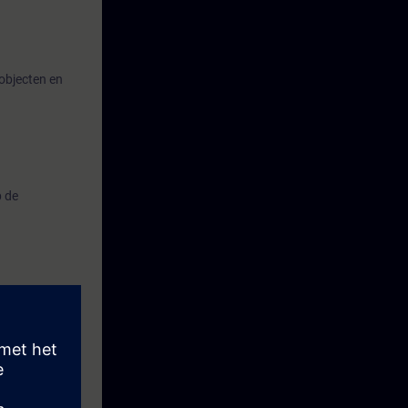
objecten en
p de
 basis van een