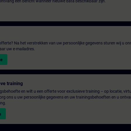
n ontvang een bericht wanneer nieuwe data beschikbaar zijn.
fferte? Na het verstrekken van uw persoonlijke gegevens sturen wij u onm
aar uw e-mailadres.
te
ve training
gsbehoefte en wilt u een offerte voor exclusieve training – op locatie, virtu
rg ons u uw persoonlijke gegevens en uw trainingsbehoeften en u ontva
ing.
n