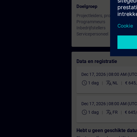
Doelgroep
Projectleiders, projectmedewerk
Programmeurs
Inbedrijfstellers
Servicepersoneel
Data en registratie
Dec 17, 2026 | 08:00 AM (UT
schedule
translate
1 dag
NL
€ 645
Dec 17, 2026 | 08:00 AM (UT
schedule
translate
1 dag
FR
€ 645
Hebt u geen geschikte da