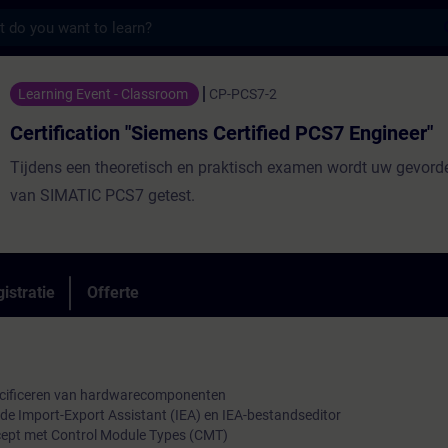
s
n "Siemens Certified PCS7 Engineer" - Train
Learning Event - Classroom
CP-PCS7-2
Certification "Siemens Certified PCS7 Engineer"
Tijdens een theoretisch en praktisch examen wordt uw gevord
van SIMATIC PCS7 getest.
istratie
Offerte
ecificeren van hardwarecomponenten
 Import-Export Assistant (IEA) en IEA-bestandseditor
cept met Control Module Types (CMT)