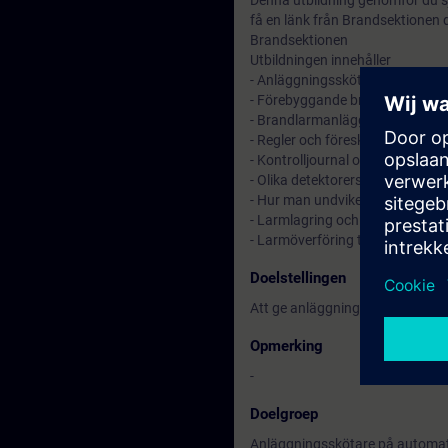
Denna utbildning genomför du sj
få en länk från Brandsektionen dä
Brandsektionen
Utbildningen innehåller
- Anläggningsskötarens ansva
- Förebyggande brandskyddsåt
- Brandlarmanläggningens upp
- Regler och föreskrifter
- Kontrolljournal och orienterin
- Olika detektorers funktion oc
- Hur man undviker onödiga lar
- Larmlagring och larmorganisa
- Larmöverföring till räddningstj
Doelstellingen
Att ge anläggningsskötaren kä
Opmerking
-
Doelgroep
Anläggningsskötare på automat