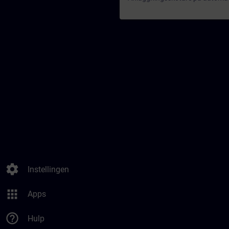
settings
Instellingen
apps
Apps
help_outline
Hulp