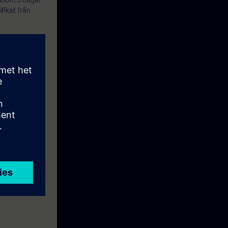
 inom 5 dagar
ifikat från