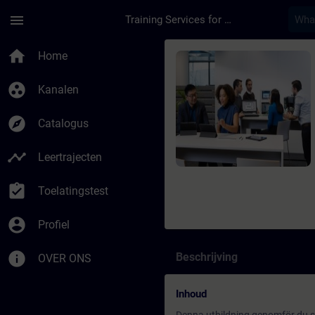
Ga naar de hoofdinhoud
Pagina geladen
menu
Training Services for Digital Industries
Cursus - Anläggnings
home
Home
group_work
Kanalen
explore
Catalogus
timeline
Leertrajecten
assignment_turned_in
Toelatingstest
account_circle
Profiel
info
Beschrijving
OVER ONS
Inhoud