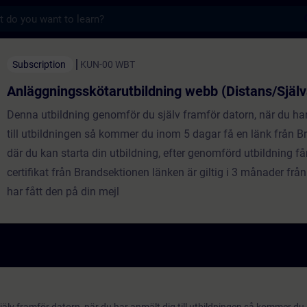
s
skötarutbildning webb (Distans/Självstudier
Subscription
KUN-00 WBT
Anläggningsskötarutbildning webb (Distans/Själv
Denna utbildning genomför du själv framför datorn, när du ha
till utbildningen så kommer du inom 5 dagar få en länk från 
där du kan starta din utbildning, efter genomförd utbildning får
certifikat från Brandsektionen länken är giltig i 3 månader från
har fått den på din mejl