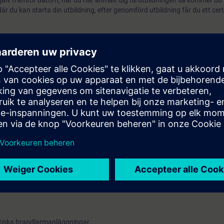
älv framför datorn, när du har anmält dig till utbildningen så kommer du
r du kan starta din utbildning, efter genomförd utbildning får du ett cert
rsområde
gärder
byggnad
gsövningar
h användning
m
tion
änst eller larmcentral
nnedom om sitt ansvar samt god kunskap inom brandskydd.
iska brandlarmanläggningar.