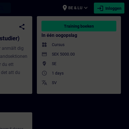
place
expand_more
login
earch
BE & LU
Inloggen
) - Training - Opleiding - Bijscholing | SI
share
Training boeken
In één oogopslag
studier)
widgets
Cursus
r anmält dig
payment
SEK 5000.00
Brandsektionen
where_to_vote
SE
 du ett
 det att du
access_time
1 days
translate
SV