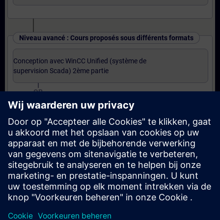
Niveau avancé : Cours proposés sous différents formats
Conception avec WinCC Unified (système de
supervision Scada) 2ème partie
OR
Conception avec WinCC Unified (système de
supervision Scada) 2ème partie (Formation à
distance)
OR
Base JavaScript pour WinCC Unified (Formation à
distance)