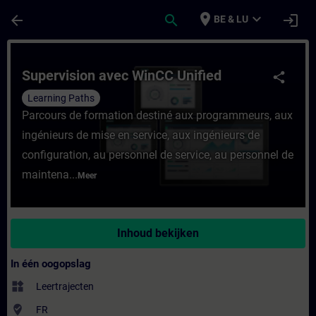
Ga naar de hoofdinhoud
Pagina geladen
place
expand_more
arrow_back
search
login
BE & LU
Cursus - Supervision avec WinCC Unified - 
Supervision avec WinCC Unified
share
Learning Paths
Parcours de formation destiné aux programmeurs, aux
ingénieurs de mise en service, aux ingénieurs de
configuration, au personnel de service, au personnel de
maintena...
Meer
Inhoud bekijken
In één oogopslag
widgets
Leertrajecten
where_to_vote
FR