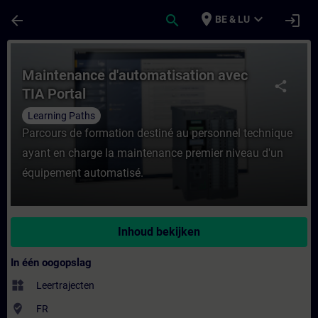
Ga naar de hoofdinhoud
Pagina geladen
place
expand_more
arrow_back
search
login
BE & LU
Cursus - Maintenance d'automatisation avec
Maintenance d'automatisation avec
share
TIA Portal
Learning Paths
Parcours de formation destiné au personnel technique
ayant en charge la maintenance premier niveau d'un
équipement automatisé.
Inhoud bekijken
In één oogopslag
widgets
Leertrajecten
where_to_vote
FR