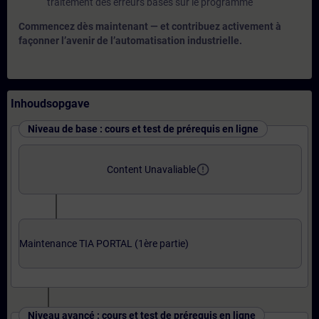
traitement des erreurs basés sur le programme
Commencez dès maintenant — et contribuez activement à
façonner l’avenir de l’automatisation industrielle.
Inhoudsopgave
Niveau de base : cours et test de prérequis en ligne
error_outline
Content Unavaliable
Maintenance TIA PORTAL (1ère partie)
Niveau avancé : cours et test de prérequis en ligne