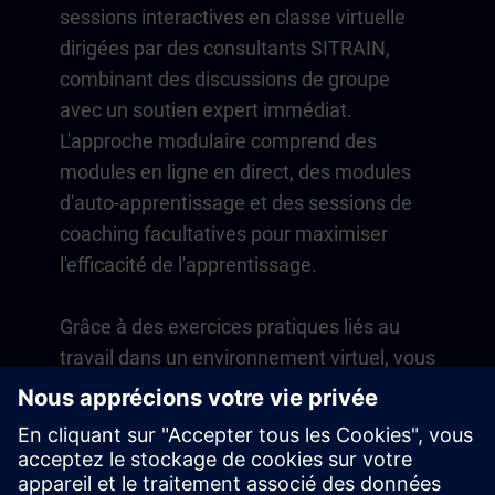
sessions interactives en classe virtuelle
dirigées par des consultants SITRAIN,
combinant des discussions de groupe
avec un soutien expert immédiat.
L'approche modulaire comprend des
modules en ligne en direct, des modules
d'auto-apprentissage et des sessions de
coaching facultatives pour maximiser
l'efficacité de l'apprentissage.
Grâce à des exercices pratiques liés au
travail dans un environnement virtuel, vous
développez des compétences directement
applicables à vos opérations quotidiennes.
L'apprentissage se poursuit au-delà du
cours avec un abonnement d'un an à notre