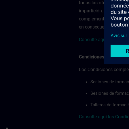
todas las ofertas de SI
impartición. Cuando se a
complementarias de cada
en consecuencia.
Consulte aquí los Condi
Condiciones complemen
Los Condiciones complem
Sesiones de formació
Sesiones de formac
Talleres de formaci
Consulte aquí las Condi