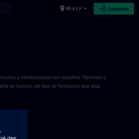
place
expand_more
login
earch
BE & LU
Connexion
inutos a familiarizarse con nuestros Términos y
nte en función del tipo de formación que elija.
n a