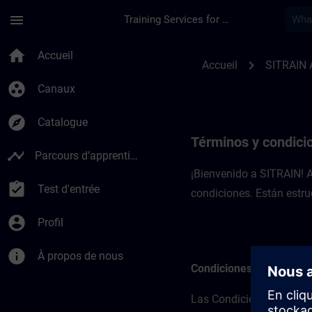
Passer au contenu principal
Page chargée
menu
Training Services for Digital Industries
Términos y condicio
home
Accueil
chevron_right
Accueil
SITRAIN 
group_work
Canaux
explore
Catalogue
Términos y condici
timeline
Parcours d’apprentissage
¡Bienvenido a SITRAIN! 
assignment_turned_in
Test d'entrée
condiciones. Están estru
account_circle
Profil
info
À propos de nous
Condiciones básicas
Las Condiciones básicas 