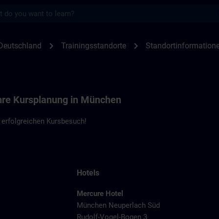
s
nen München | SITRAIN
chevron_right
chevron_right
Deutschland
Trainingsstandorte
Standortinformatio
Ihre Kursplanung in München
 erfolgreichen Kursbesuch!
Hotels
Mercure Hotel
München Neuperlach Süd
Rudolf-Vogel-Bogen 3