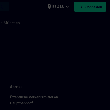
place
expand_more
login
earch
BE & LU
Connexion
nen München
Anreise
Öffentliche Verkehrsmittel ab
Hauptbahnhof