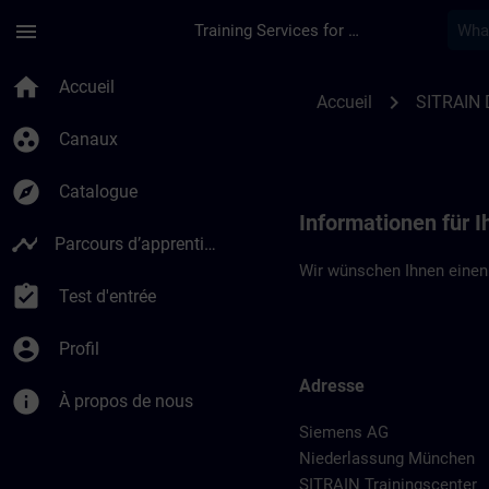
Passer au contenu principal
Page chargée
menu
Training Services for Digital Industries
Standortinformatio
home
Accueil
chevron_right
Accueil
SITRAIN 
group_work
Canaux
explore
Catalogue
Informationen für 
timeline
Parcours d’apprentissage
Wir wünschen Ihnen einen
assignment_turned_in
Test d'entrée
account_circle
Profil
Adresse
info
À propos de nous
Siemens AG
Niederlassung München
SITRAIN Trainingscenter