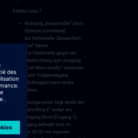
S-Bahn Linie 7
Richtung „Kreuzstraße“ (vom
Zentrum kommend)
bis Haltestelle „Neuperlach
Süd“ fahren.
Die Haltestelle gegen die
Fahrtrichtung zum Ausgang
„Carl-Wery-Straße“ verlassen.
Nach Treppenabgang
(Rolltreppe) nach rechts
gehen.
Das Trainingscenter liegt direkt am
„Otto-Hahn-Ring 6“ vorbei am
Haupteingang Nord (Eingang 1).
Der Eingang befindet sich im
Gebäude 28 (3) mit eigenem