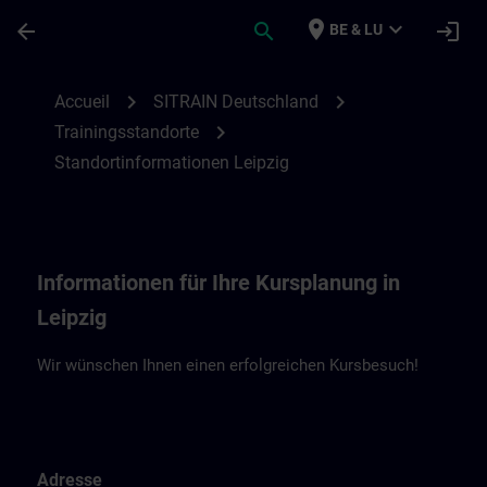
Passer au contenu principal
Page chargée
place
expand_more
arrow_back
search
login
BE & LU
Standortinformationen Leipzig | SITRAIN
chevron_right
chevron_right
Accueil
SITRAIN Deutschland
chevron_right
Trainingsstandorte
Standortinformationen Leipzig
Informationen für Ihre Kursplanung in
Leipzig
Wir wünschen Ihnen einen erfolgreichen Kursbesuch!
Adresse