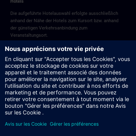
Hotels
Die aufgeführte Hotelauswahl erfolgte ausschließlich
anhand der Nähe der Hotels zum Kursort bzw. anhand
der günstigen Verkehrsanbindung zum
Veranstaltungsort.
Es handelt sich hierbei nicht um Siemens-
Vertragshotels, daher können wir für die Qualität der
Hotels keine Gewähr übernehmen.
Bitte beachten Sie, dass aufgrund von Messen oder
anderen Großereignissendie Hotels nur begrenzte
Kapzitäten haben. Buchen Sie daher frühzeitig!
Stornierung
Bitte stornieren Sie schriftlich.