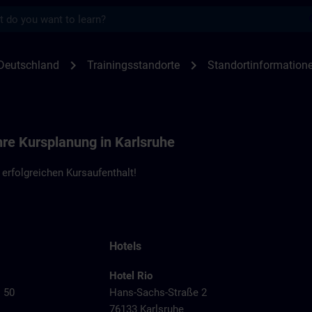
s
en Karlsruhe | SITRAIN
chevron_right
chevron_right
Deutschland
Trainingsstandorte
Standortinformatione
hre Kursplanung in Karlsruhe
erfolgreichen Kursaufenthalt!
Hotels
Hotel Rio
. 50
Hans-Sachs-Straße 2
76133 Karlsruhe