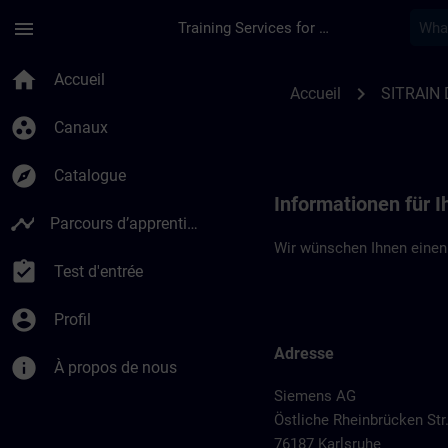
Passer au contenu principal
Page chargée
menu
Training Services for Digital Industries
Standortinformation
home
Accueil
chevron_right
Accueil
SITRAIN 
group_work
Canaux
explore
Catalogue
Informationen für I
timeline
Parcours d’apprentissage
Wir wünschen Ihnen einen 
assignment_turned_in
Test d'entrée
account_circle
Profil
Adresse
info
À propos de nous
Siemens AG
Östliche Rheinbrücken Str
76187 Karlsruhe