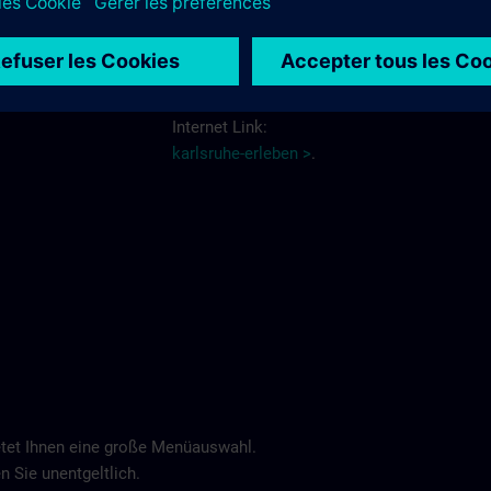
Schlosshotel >
Weitere Informationen über Hotels und
Hotelreservierungen erhalten Sie über den
Internet Link:
karlsruhe-erleben >
.
tet Ihnen eine große Menüauswahl.
n Sie unentgeltlich.