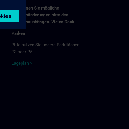
Entnehmen Sie mögliche
Fahrplanänderungen bitte den
Fahrplanaushängen. Vielen Dank.
Parken
Bitte nutzen Sie unsere Parkflächen
P3 oder P5.
Lage
p
la
n
>