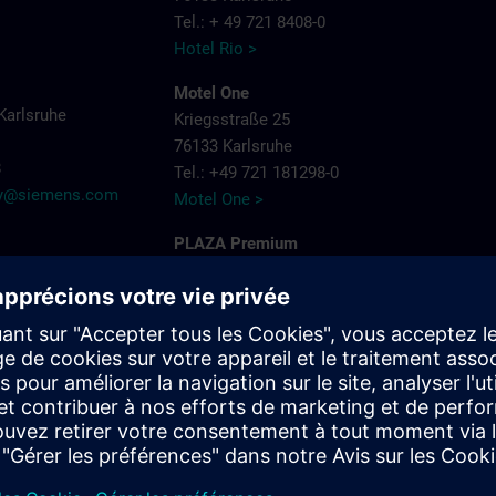
Tel.: + 49 721 8408-0
Hotel Rio >
Motel One
Karlsruhe
Kriegsstraße 25
76133 Karlsruhe
8
Tel.: +49 721 181298-0
try@siemens.com
Motel One >
PLAZA Premium
Siemensallee 86
76187 Karlsruhe
Tel.: + 49 721 9660405-0
Plaza Hotels >
Schlosshotel
Bahnhofpl. 2
76137 Karlsruhe
Tel.: + 49 721 3832-0