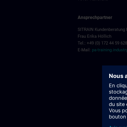
Ansprechpartner
SITRAIN Kundenberatung 
Frau Erika Höllich
Tel.: +49 (0) 172 44 59 62
E-Mail:
pa-training.indus