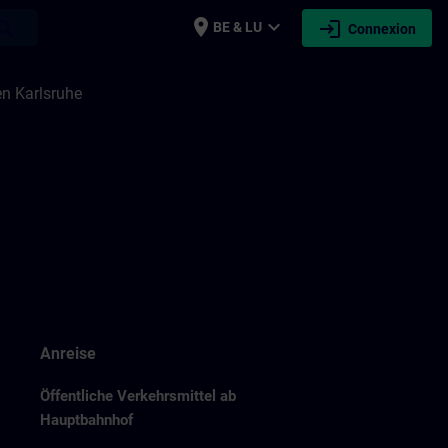
place
expand_more
login
earch
BE & LU
Connexion
n Karlsruhe
Anreise
Öffentliche Verkehrsmittel ab
Hauptbahnhof