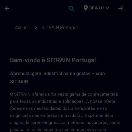
Passer au contenu principal
Page chargée
place
expand_more
arrow_back
search
login
BE & LU
SITRAIN Portugal | SITRAIN
chevron_right
Accueil
SITRAIN Portugal
Bem-vindo à SITRAIN Portugal
Aprendizagem industrial como gostas – com
SITRAIN
O SITRAIN oferece uma vasta gama de conhecimentos
para todas as indústrias e aplicações. A nossa oferta
foca-se nas necessidades dos aprendentes e nas
exigências das empresas inovadoras. Experimente a
alegria de aprender graças a métodos inovadores, apoio
pessoal e conhecimentos que enriquecem o seu