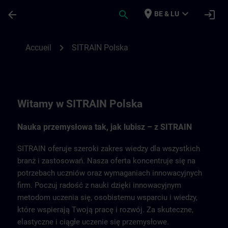
Passer au contenu principal
Page chargée
place
expand_more
arrow_back
search
login
BE & LU
SITRAIN Polska | SITRAIN
chevron_right
Accueil
SITRAIN Polska
Witamy w SITRAIN Polska
Nauka przemysłowa tak, jak lubisz – z SITRAIN
SITRAIN oferuje szeroki zakres wiedzy dla wszystkich
branż i zastosowań. Nasza oferta koncentruje się na
potrzebach uczniów oraz wymaganiach innowacyjnych
firm. Poczuj radość z nauki dzięki innowacyjnym
metodom uczenia się, osobistemu wsparciu i wiedzy,
które wspierają Twoją pracę i rozwój. Za skuteczne,
elastyczne i ciągłe uczenie się przemysłowe.