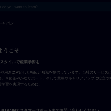
s
TRAIN
INジャパン
nへようこそ
みのスタイルで産業学習を
る業界や用途に対応した幅広い知識を提供しています。当社のサービ
法、きめ細やかなサポート、そして業務やキャリアアップに役立つ
業学習を実現するために。
SITRAINカスタマーサポートまでお問い合わせください。