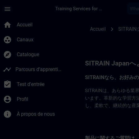
Passer au contenu principal
Page chargée
menu
Training Services for Digital Industries
SITRAIN Japan | SI
home
Accueil
chevron_right
Accueil
SITRA
group_work
Canaux
explore
Catalogue
SITRAIN Japa
timeline
Parcours d’apprentissage
SITRAINなら、お好
assignment_turned_in
Test d'entrée
SITRAINは、あらゆ
account_circle
います。革新的な学習方
Profil
し、柔軟で、継続的な産
info
À propos de nous
製品に関するご質問は、