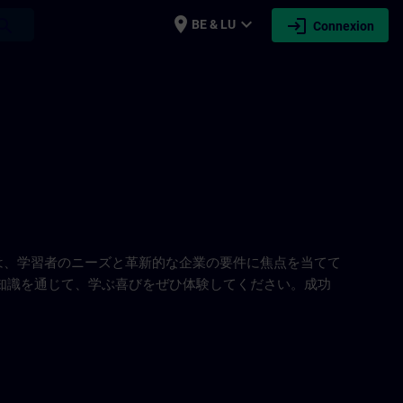
place
expand_more
login
earch
BE & LU
Connexion
スは、学習者のニーズと革新的な企業の要件に焦点を当てて
知識を通じて、学ぶ喜びをぜひ体験してください。成功