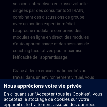
sessions interactives en classe virtuelle
dirigées par des consultants SITRAIN,
combinant des discussions de groupe
avec un soutien expert immédiat.
L'approche modulaire comprend des
modules en ligne en direct, des modules
d'auto-apprentissage et des sessions de
coaching facultatives pour maximiser
l'efficacité de l'apprentissage.
Grâce à des exercices pratiques liés au
travail dans un environnement virtuel, vous
développez des compétences directement
applicables à vos opérations quotidiennes.
L'apprentissage se poursuit au-delà du
cours avec un abonnement d'un an à notre