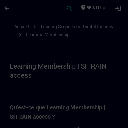
Passer au contenu principal
Page chargée
place
expand_more
arrow_back
search
login
BE & LU
Learning Membership | SITRAIN
chevron_right
Accueil
Training Services for Digital Industry
chevron_right
Learning Membership
Learning Membership | SITRAIN
access
Qu’est-ce que Learning Membership |
SITRAIN access ?