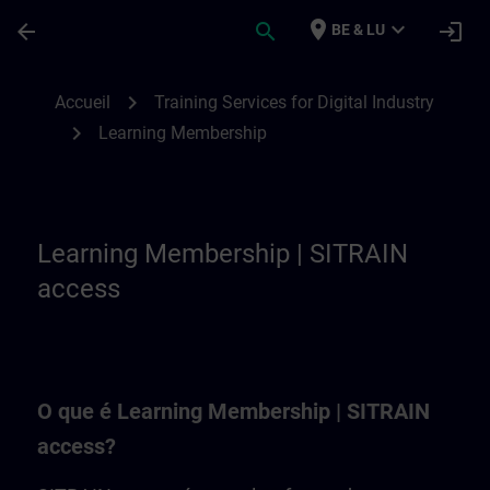
Passer au contenu principal
Page chargée
place
expand_more
arrow_back
search
login
BE & LU
Learning Membership | SITRAIN
chevron_right
Accueil
Training Services for Digital Industry
chevron_right
Learning Membership
Learning Membership | SITRAIN
access
O que é Learning Membership | SITRAIN
access?