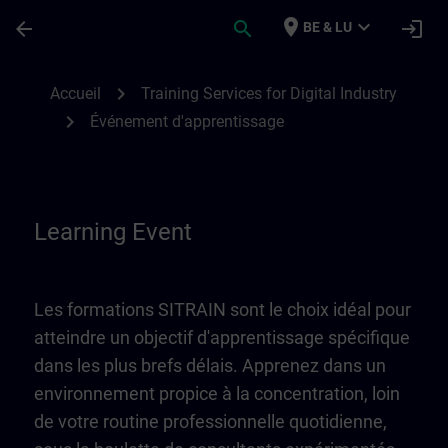
Passer au contenu principal
Page chargée
place
expand_more
arrow_back
search
login
BE & LU
Learning Event | SITRAIN
chevron_right
Accueil
Training Services for Digital Industry
chevron_right
Événement d'apprentissage
Learning Event
Les formations SITRAIN sont le choix idéal pour
atteindre un objectif d'apprentissage spécifique
dans les plus brefs délais. Apprenez dans un
environnement propice à la concentration, loin
de votre routine professionnelle quotidienne,