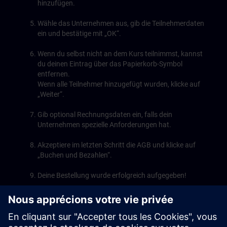
hinzufügen.
Wähle das Unternehmen aus, gib die Teilnehmerdaten
ein und bestätige mit „OK“.
Wenn du selbst nicht an dem Kurs teilnimmst, kannst
du deinen Eintrag über das Papierkorb-Symbol
entfernen.
Wenn alle Teilnehmer hinzugefügt wurden, klicke auf
„Weiter“.
Gib optional Rechnungsdaten ein, falls dein
Unternehmen spezielle Anforderungen hat.
Akzeptiere im letzten Schritt die AGB und klicke auf
„Buchen und Bezahlen“.
Deine Bestellung wurde erfolgreich aufgegeben!