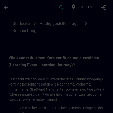
Passer au contenu principal
Page chargée
place
expand_more
arrow_back
search
login
BE & LU
Kursbuchung | SITRAIN
chevron_right
chevron_right
Startseite
Häufig gestellte Fragen
Kursbuchung
Wie kannst du einen Kurs zur Buchung auswählen
(Learning Event, Learning Journey)?
Es ist sehr wichtig, dass du während des Buchungsvorgangs
korrekte persönliche Daten wie Nachname, Vorname,
Firmenname, Stadt und Nationalität sowie eine gültige E-Mail-
Adresse angibst, damit du alle Informationen zum gebuchten
Kurs per E-Mail erhalten kannst.
Stelle sicher, dass du mit deiner SiemensID angemeldet