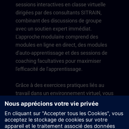
sessions interactives en classe virtuelle
dirigées par des consultants SITRAIN,
combinant des discussions de groupe
avec un soutien expert immédiat.
L'approche modulaire comprend des
modules en ligne en direct, des modules
d'auto-apprentissage et des sessions de
coaching facultatives pour maximiser
l'efficacité de l'apprentissage.
Grâce à des exercices pratiques liés au
travail dans un environnement virtuel, vous
développez des compétences directement
applicables à vos opérations quotidiennes.
L'apprentissage se poursuit au-delà du
cours avec un abonnement d'un an à notre