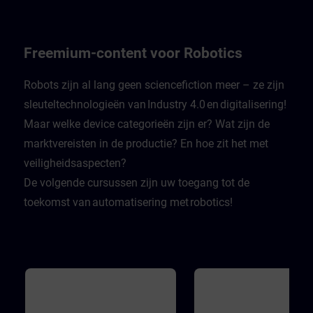
whether they are doing so.
leistet einen wichtigen Beitra
Recognizing the authenticity of
dazu. in Experte gibt in Video
information is fundamental to
einen Rundumblick über Gef
staying safe in the digital world.
in modernen Industrieanlage
Finally, learners learn how attacks
wie man sich davor schützen
Freemium-content voor Robotics
that violate the third basic principle
Die Videos werden ergänzt d
of availability can take place.
Zwischenfragen, mit denen d
Lernende sich selbst testen k
Robots zijn al lang geen sciencefiction meer – ze zijn
Dabei wird er mit realistische
sleuteltechnologieën van Industry 4.0 en digitalisering!
Herausforderungen konfrontie
sodass er lernt sich und sein
Maar welke device categorieën zijn er? Wat zijn de
Firma zu schützen.
marktvereisten in de productie? En hoe zit het met
veiligheidsaspecten?
De volgende cursussen zijn uw toegang tot de
toekomst van automatisering met robotics!