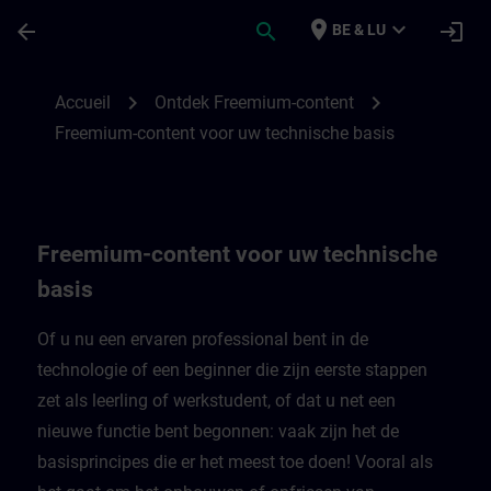
Passer au contenu principal
Page chargée
place
expand_more
arrow_back
search
login
BE & LU
Freemium-content voor uw technische bas
chevron_right
chevron_right
Accueil
Ontdek Freemium-content
Freemium-content voor uw technische basis
Freemium-content voor uw technische
basis
Of u nu een ervaren professional bent in de
technologie of een beginner die zijn eerste stappen
zet als leerling of werkstudent, of dat u net een
nieuwe functie bent begonnen: vaak zijn het de
basisprincipes die er het meest toe doen! Vooral als