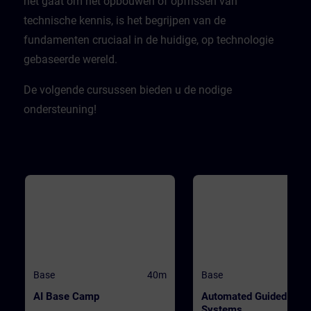
het gaat om het opbouwen of opfrissen van
technische kennis, is het begrijpen van de
fundamenten cruciaal in de huidige, op technologie
gebaseerde wereld.​
De volgende cursussen bieden u de nodige
ondersteuning!
Base
40m
Base
AI Base Camp
Automated Guided Vehi
Systems