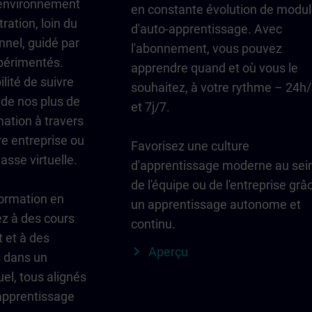
environnement
en constante évolution de modu
ration, loin du
d'auto-apprentissage. Avec
nnel, guidé par
l'abonnement, vous pouvez
périmentés.
apprendre quand et où vous le
lité de suivre
souhaitez, à votre rythme – 24h
 de nos plus de
et 7j/7.
ation à travers
e entreprise ou
Favorisez une culture
asse virtuelle.
d'apprentissage moderne au sei
de l'équipe ou de l'entreprise grâ
formation en
un apprentissage autonome et
ez à des cours
continu.
t et à des
Aperçu
s dans un
el, tous alignés
'apprentissage