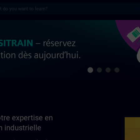
s
ertise en automatisation industrielle | S
tre expertise en
 industrielle