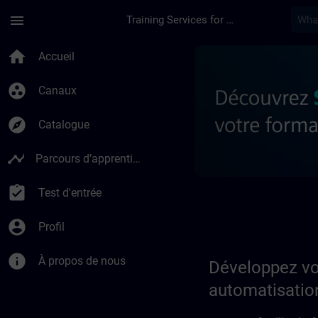
Passer au contenu principal
Page chargée
menu
Training Services for Digital Industries
Développez votre exp
home
Accueil
group_work
Canaux
explore
Catalogue
timeline
Parcours d’apprentissage
assignment_turned_in
Test d'entrée
account_circle
Profil
info
À propos de nous
Développez vo
automatisation