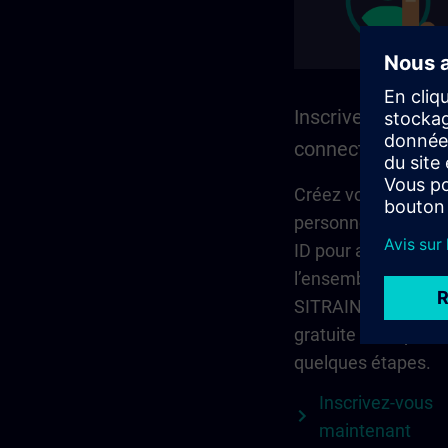
Inscrivez-vous et
connectez-vous
Créez votre compt
personnel via Sie
ID pour accéder à
l’ensemble du cont
SITRAIN. L’inscripti
gratuite et ne pren
quelques étapes.
Inscrivez-vous
maintenant