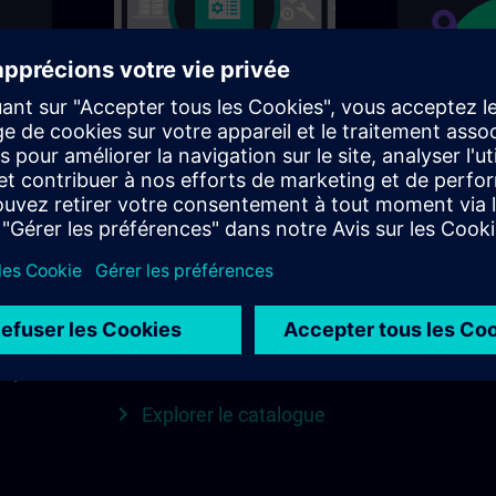
Trouvez le cours qui
SITRAIN d
vous convient
région
e
Recherchez directement
Tout ce qu
mens
en utilisant des mots-
votre régio
clés et des filtres – ou
jour, conta
enu
explorez par catégorie
plus en un 
on est
dans le catalogue pour
Explorer
d que
trouver votre cours idéal.
Explorer le catalogue