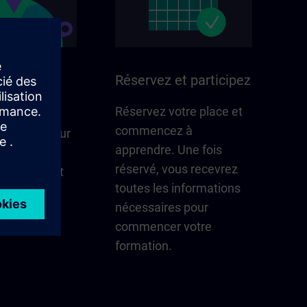
ans votre
Réservez et participez
Réservez votre place et
commencez à
i compte pour
apprendre. Une fois
n – mises à
réservé, vous recevrez
cts locaux et
toutes les informations
coup d'œil.
nécessaires pour
 la région
commencer votre
formation.