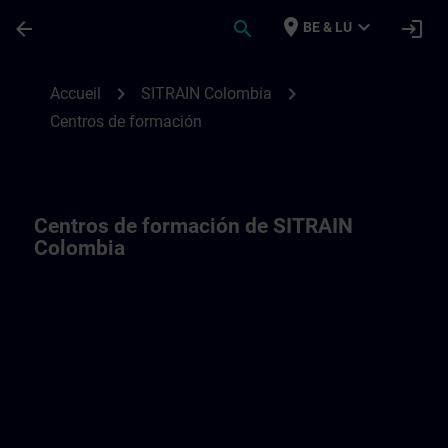
Passer au contenu principal
Page chargée
place
expand_more
arrow_back
search
login
BE & LU
Centros de formación de SITRAIN Colomb
chevron_right
chevron_right
Accueil
SITRAIN Colombia
Centros de formación
Centros de formación de SITRAIN
Colombia