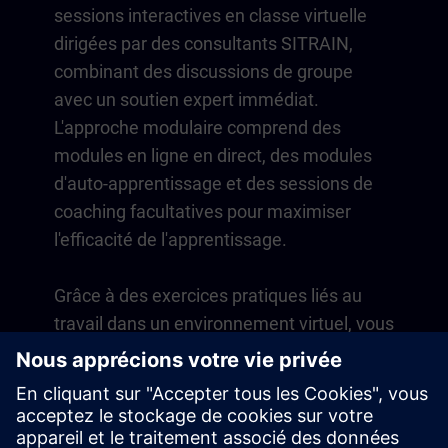
sessions interactives en classe virtuelle
dirigées par des consultants SITRAIN,
combinant des discussions de groupe
avec un soutien expert immédiat.
L'approche modulaire comprend des
modules en ligne en direct, des modules
d'auto-apprentissage et des sessions de
coaching facultatives pour maximiser
l'efficacité de l'apprentissage.
Grâce à des exercices pratiques liés au
travail dans un environnement virtuel, vous
développez des compétences directement
applicables à vos opérations quotidiennes.
L'apprentissage se poursuit au-delà du
cours avec un abonnement d'un an à notre