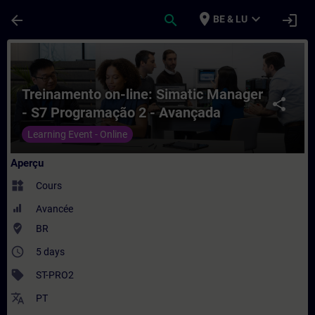
Passer au contenu principal
Page chargée
place
expand_more
arrow_back
search
login
BE & LU
Cours - Treinamento on-line: Simatic Man
Treinamento on-line: Simatic Manager
share
- S7 Programação 2 - Avançada
Learning Event - Online
Aperçu
widgets
Cours
Avancée
where_to_vote
BR
access_time
5 days
sell
ST-PRO2
translate
PT