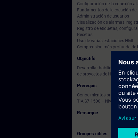
Configuración de la conexión a
Fundamentos de la creación de i
Administración de usuarios
Visualización de alarmas, regis
Registro de etiquetas, configura
Recetas
Uso de varias estaciones HMI
Comprensión más profunda de lo
Objectifs
Desarrollar habilidades para la 
de proyectos de HMI a nivel máq
Prérequis
Conocimientos previos en progr
TIA S7-1500 – Nivel 1 [TIA-PRO1
Remarque
-
Groupes cibles