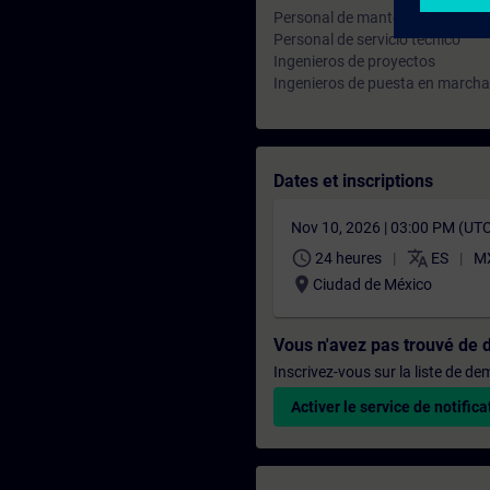
Personal de mantenimiento
Personal de servicio técnico
Ingenieros de proyectos
Ingenieros de puesta en marcha
Dates et inscriptions
Nov 10, 2026 | 03:00 PM (UT
schedule
translate
24 heures
ES
MX
location_on
Ciudad de México
Vous n'avez pas trouvé de 
Inscrivez-vous sur la liste de d
Activer le service de notifica