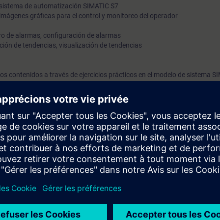
l sistema de automatización SIMATIC S7
mágenes gráficas para el control y monitoreo del operador
tro de alarmas, configuración de alarmas
ción de tendencias, visualización de tendencias
s contenidos a través de ejercicios prácticos en el modelo de sistema 
configuración, modificación e integración
uina y su relación con controladores.
amación e intervención de equipos SIMATIC en TIA Portal, equivalentes 
].