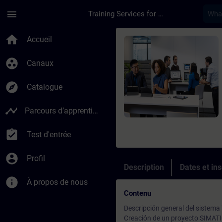
Passer au contenu principal
Page chargée
menu
Training Services for Digital Industries
Cours - TIA WINCC (
home
Accueil
group_work
Canaux
explore
Catalogue
timeline
Parcours d’apprentissage
assignment_turned_in
Test d'entrée
account_circle
Profil
Description
Dates et ins
info
À propos de nous
Contenu
Descripción general del sistema
Creación de un proyecto SIMAT