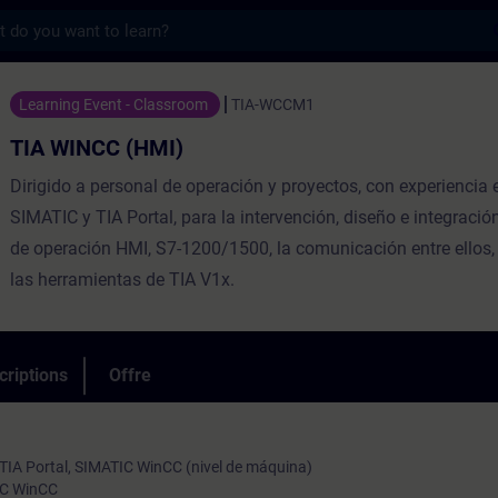
s
HMI) - Entraînement - Formation - Formati
Learning Event - Classroom
TIA-WCCM1
TIA WINCC (HMI)
Dirigido a personal de operación y proyectos, con experiencia
SIMATIC y TIA Portal, para la intervención, diseño e integraci
de operación HMI, S7-1200/1500, la comunicación entre ellos, 
las herramientas de TIA V1x.
criptions
Offre
 TIA Portal, SIMATIC WinCC (nivel de máquina)
IC WinCC