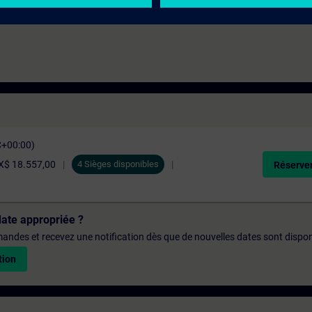
C+00:00)
$ 18.557,00
4 Sièges disponibles
Réserver
date appropriée ?
emandes et recevez une notification dès que de nouvelles dates sont dispon
tion