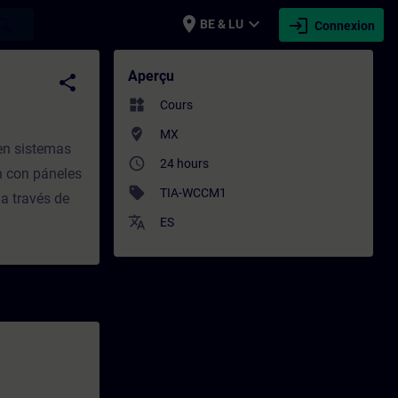
place
expand_more
login
earch
BE & LU
Connexion
on continue | SITRAIN
Aperçu
share
widgets
Cours
where_to_vote
MX
 en sistemas
access_time
24 hours
ón con páneles
sell
TIA-WCCM1
a través de
translate
ES