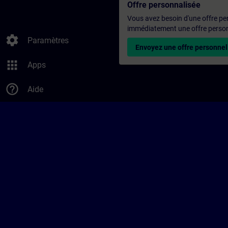
Offre personnalisée
Vous avez besoin d'une offre pe
immédiatement une offre personn
settings
Paramètres
Envoyez une offre personnel
apps
Apps
help_outline
Aide