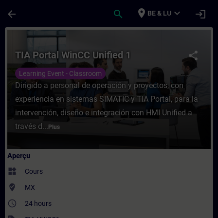
Passer au contenu principal
Page chargée
place
expand_more
arrow_back
search
login
BE & LU
Cours - TIA Portal WinCC Unified 1 - Entr
TIA Portal WinCC Unified 1
share
Learning Event - Classroom
Dirigido a personal de operación y proyectos, con
experiencia en sistemas SIMATIC y TIA Portal, para la
intervención, diseño e integración con HMI Unified a
través d...
Plus
Aperçu
widgets
Cours
where_to_vote
MX
access_time
24 hours