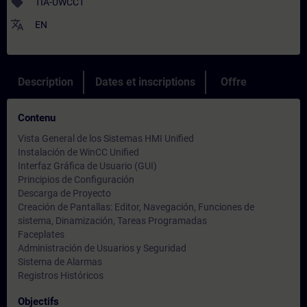
sell
TIA-UWCC1
translate
EN
Description
Dates et inscriptions
Offre
Contenu
Vista General de los Sistemas HMI Unified
Instalación de WinCC Unified
Interfaz Gráfica de Usuario (GUI)
Principios de Configuración
Descarga de Proyecto
Creación de Pantallas: Editor, Navegación, Funciones de
sistema, Dinamización, Tareas Programadas
Faceplates
Administración de Usuarios y Seguridad
Sistema de Alarmas
Registros Históricos
Objectifs