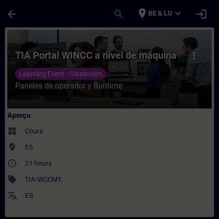
Passer au contenu principal
Page chargée
place
expand_more
arrow_back
search
login
BE & LU
Cours - TIA Portal WINCC a nivel de máqu
TIA Portal WINCC a nivel de máquina
more_vert
Learning Event - Classroom
Paneles de operador y Runtime
Aperçu
widgets
Cours
where_to_vote
ES
access_time
21 hours
sell
TIA-WCCM1
translate
ES