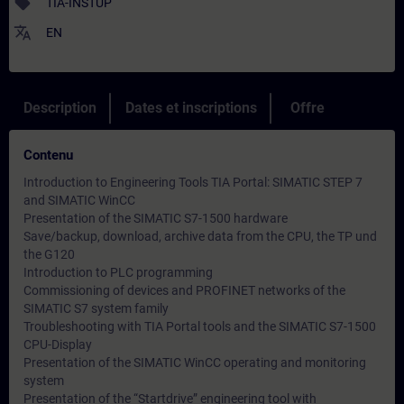
sell
TIA-INSTUP
translate
EN
Description
Dates et inscriptions
Offre
Contenu
Introduction to Engineering Tools TIA Portal: SIMATIC STEP 7
and SIMATIC WinCC
Presentation of the SIMATIC S7-1500 hardware
Save/backup, download, archive data from the CPU, the TP und
the G120
Introduction to PLC programming
Commissioning of devices and PROFINET networks of the
SIMATIC S7 system family
Troubleshooting with TIA Portal tools and the SIMATIC S7-1500
CPU-Display
Presentation of the SIMATIC WinCC operating and monitoring
system
Presentation of the “Startdrive” engineering tool with