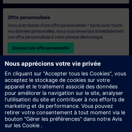
Offre personnalisée
Vous avez besoin d'une offre personnalisée ? Après avoir fourni
vos données personnelles, nous vous enverrons immédiatement
une offre personnalisée à votre adresse électronique.
Envoyez une offre personnelle
Demande de formation exclusive
Veuillez remplir le formulaire ci-dessous si vous souhaitez
obtenir un devis pour une formation exclusive, que ce soit sur
site, en ligne ou dans notre centre de formation SITRAIN. Ce
type de demande convient aux groupes plus importants (6
personnes ou plus). Après avoir fourni vos coordonnées et vos
besoins en matière de formation, vous recevrez un devis de
notre part.
Demander un devis exclusif