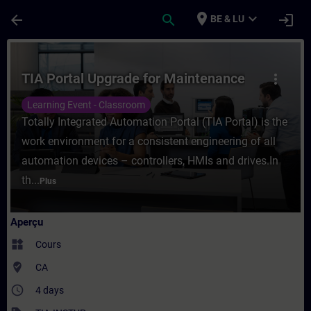
Passer au contenu principal
Page chargée
place
expand_more
arrow_back
search
login
BE & LU
Cours - TIA Portal Upgrade for Maintenan
TIA Portal Upgrade for Maintenance
more_vert
Learning Event - Classroom
Totally Integrated Automation Portal (TIA Portal) is the
work environment for a consistent engineering of all
automation devices – controllers, HMIs and drives.In
th...
Plus
Aperçu
widgets
Cours
where_to_vote
CA
access_time
4 days