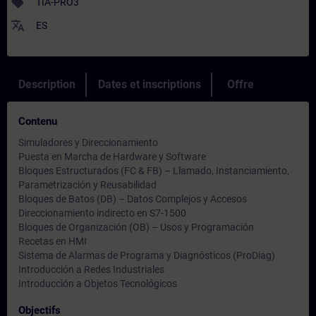
sell
TIA-PRO3
translate
ES
Description
Dates et inscriptions
Offre
Contenu
Simuladores y Direccionamiento
Puesta en Marcha de Hardware y Software
Bloques Estructurados (FC & FB) – Llamado, Instanciamiento,
Parametrización y Reusabilidad
Bloques de Batos (DB) – Datos Complejos y Accesos
Direccionamiento indirecto en S7-1500
Bloques de Organización (OB) – Usos y Programación
Recetas en HMI
Sistema de Alarmas de Programa y Diagnósticos (ProDiag)
Introducción a Redes Industriales
Introducción a Objetos Tecnológicos
Objectifs