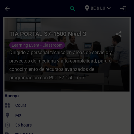
Passer au contenu principal
Page chargée
place
expand_more
arrow_back
search
login
BE & LU
Cours - TIA PORTAL S7-1500 Nivel 3 - Ent
TIA PORTAL S7-1500 Nivel 3
share
Learning Event - Classroom
Dirigido a personal técnico en áreas de servicio y
proyectos de mediana y alta complejidad, para el
conocimiento de recursos avanzados de
programación con PLC S7-150...
Plus
Aperçu
widgets
Cours
where_to_vote
MX
access_time
36 hours