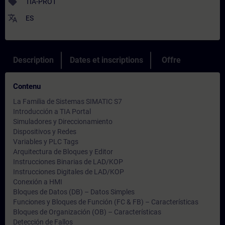
sell
TIA-PRO1
translate
ES
Description
Dates et inscriptions
Offre
Contenu
La Familia de Sistemas SIMATIC S7
Introducción a TIA Portal
Simuladores y Direccionamiento
Dispositivos y Redes
Variables y PLC Tags
Arquitectura de Bloques y Editor
Instrucciones Binarias de LAD/KOP
Instrucciones Digitales de LAD/KOP
Conexión a HMI
Bloques de Datos (DB) – Datos Simples
Funciones y Bloques de Función (FC & FB) – Características
Bloques de Organización (OB) – Características
Detección de Fallos