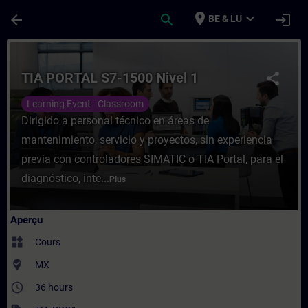
Passer au contenu principal
Page chargée
place
expand_more
arrow_back
search
login
BE & LU
Cours - TIA PORTAL S7-1500 Nivel 1 - Ent
TIA PORTAL S7-1500 Nivel 1
share
Learning Event - Classroom
Dirigido a personal técnico en áreas de
mantenimiento, servicio y proyectos, sin experiencia
previa con controladores SIMATIC o TIA Portal, para el
diagnóstico, inte...
Plus
Aperçu
widgets
Cours
where_to_vote
MX
access_time
36 hours