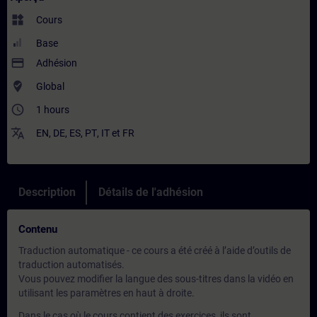
widgets
Cours
Base
payment
Adhésion
where_to_vote
Global
access_time
1 hours
translate
EN
,
DE
,
ES
,
PT
,
IT
et
FR
Description
Détails de l'adhésion
Contenu
Traduction automatique - ce cours a été créé à l’aide d’outils de
traduction automatisés.
Vous pouvez modifier la langue des sous-titres dans la vidéo en
utilisant les paramètres en haut à droite.
Dans le cas où le cours contient des exercices, ils sont