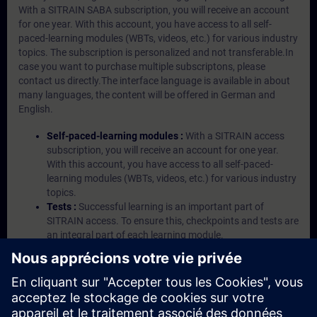
With a SITRAIN SABA subscription, you will receive an account
for one year. With this account, you have access to all self-
paced-learning modules (WBTs, videos, etc.) for various industry
topics. The subscription is personalized and not transferable.In
case you want to purchase multiple subscriptons, please
contact us directly.The interface language is available in about
many languages, the content will be offered in German and
English.
Self-paced-learning modules :
With a SITRAIN access
subscription, you will receive an account for one year.
With this account, you have access to all self-paced-
learning modules (WBTs, videos, etc.) for various industry
topics.
Tests :
Successful learning is an important part of
SITRAIN access. To ensure this, checkpoints and tests are
an integral part of each learning module.
Exercises with Virtual Exercise Lab :
VE Lab is a cloud-
based environment with pre-installed software ( TIA
Portal etc.) In your first SITRAIN access subscription two
(2) hours for VE Lab are included.
Expert Talks :
In regular webinars, you will receive first-