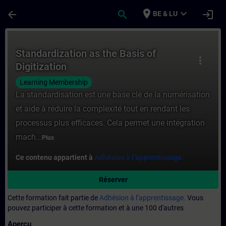
Passer au contenu principal
Page chargée
place
expand_more
arrow_back
search
login
BE & LU
Cours - Standardization as the Basis of Di
Standardization as the Basis of
more_vert
Digitization
Learning Membership
La standardisation est une base clé de la numérisation
et aide à réduire la complexité tout en rendant les
processus plus efficaces. Cela permet une intégration
mach...
Plus
Ce contenu appartient à
Adhésion à l’apprentissage.
Réserver
Cette formation fait partie de
Adhésion à l’apprentissage.
Vous
pouvez participer à cette formation et à une 100 d'autres
Aperçu