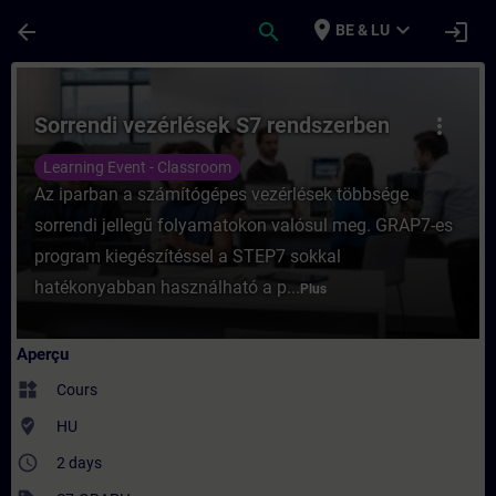
Passer au contenu principal
Page chargée
place
expand_more
arrow_back
search
login
BE & LU
Cours - Sorrendi vezérlések S7 rendszerbe
Sorrendi vezérlések S7 rendszerben
more_vert
Learning Event - Classroom
Az iparban a számítógépes vezérlések többsége
sorrendi jellegű folyamatokon valósul meg. GRAP7-es
program kiegészítéssel a STEP7 sokkal
hatékonyabban használható a p...
Plus
Aperçu
widgets
Cours
where_to_vote
HU
access_time
2 days