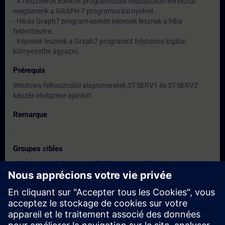
- A résztvevők konkrét programozási feladatokon keresztül
megismerik a GRAPH 7 programozási nyelvet.
- Hibás Graph7 program esetén képesek lesznek a hiba
felderítésére.
- Képesek lesznek a Graph7 programot folytonos logikai
környezetbe ágyazni.
Prérequis
Windows felhasználói alapismeretek,ST-SERV1 és ST-SERV2
képzés elvégzése ajánlott
Remarque
-
Groupes cibles
Elektromos gépkarbantartók ill. programozók, ha ismerik az S7
alapvető működését, a STEP7 alap-utasításkészletét, a rendszer
konfigurációját.