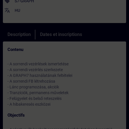
sell
S7-GRAPH
translate
HU
Description
Dates et inscriptions
Contenu
- A sorrendi vezérlések ismertetése
- A sorrendi vezérlés szerkezete
- A GRAPH7 használatának feltételei
- A sorrendi FB létrehozása
- Lánc programozása, akciók
- Tranzíciók, permanens műveletek
- Felügyelet és belső reteszelés
- A hibakeresés eszközei
Objectifs