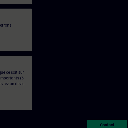
verrons
que ce soit sur
 importants (6
evrez un devis
Contact