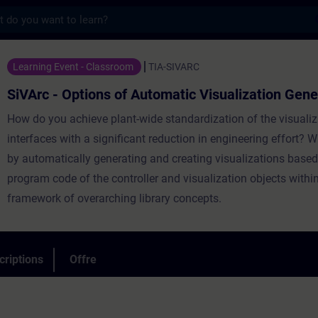
s
ions of Automatic Visualization Generatio
Learning Event - Classroom
TIA-SIVARC
SiVArc - Options of Automatic Visualization Gene
How do you achieve plant-wide standardization of the visualiz
interfaces with a significant reduction in engineering effort? W
by automatically generating and creating visualizations based
program code of the controller and visualization objects withi
framework of overarching library concepts.
criptions
Offre