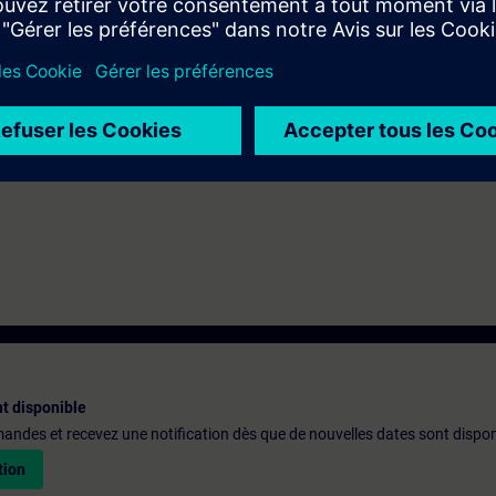
nd WinCC Unified in accordance with
TIA-PRO2
,
TIA-UWCC1
,
TIA-UWCC2
ith the SIMATIC STEP 7 and WinCC Unified software based on TIA Portal.
t disponible
emandes et recevez une notification dès que de nouvelles dates sont dispon
tion