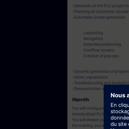
- Demands on the PLC project in
- Planning an automatic visuali
- Automatic screen generation
Layoutting
Navigation
Extended positioning
Overflow screens
Creation of pop-ups
- Dynamic generation of properti
- SiVArc expressions
- Troubleshooting and analysis o
- Demonstration of Openness W
Objectifs
You will configure a visualizatio
standardized PLC project and Wi
You will deepen your theoretica
the training, you will be able to