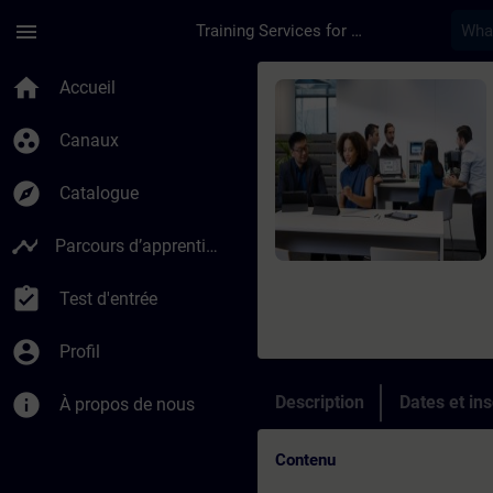
Passer au contenu principal
Page chargée
menu
Training Services for Digital Industries
Cours - SiVArc - Opt
home
Accueil
group_work
Canaux
explore
Catalogue
timeline
Parcours d’apprentissage
assignment_turned_in
Test d'entrée
account_circle
Profil
info
Description
Dates et ins
À propos de nous
Contenu