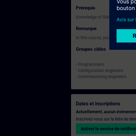
Prérequis
Knowledge of SIMATIC STEP 7 a
Remarque
In this course, you will work w
Groupes cibles
- Programmers
- Configuration engineers
- Commissioning engineers
Dates et inscriptions
Actuellement, aucun événemen
Inscrivez-vous sur la liste de d
Activer le service de notifica