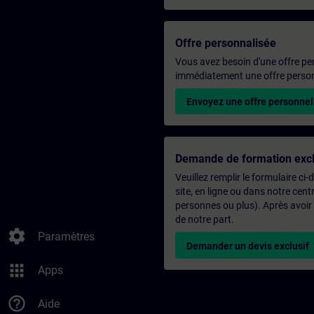
Offre personnalisée
Vous avez besoin d'une offre pe
immédiatement une offre personn
Envoyez une offre personnel
Demande de formation excl
Veuillez remplir le formulaire ci
site, en ligne ou dans notre ce
personnes ou plus). Après avoir
de notre part.
settings
Paramètres
Demander un devis exclusif
apps
Apps
help_outline
Aide