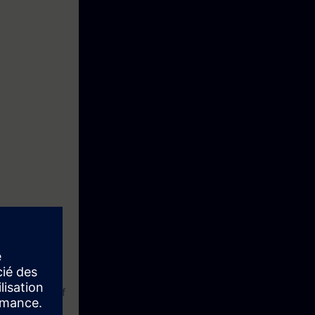
tion, a
. At the end of