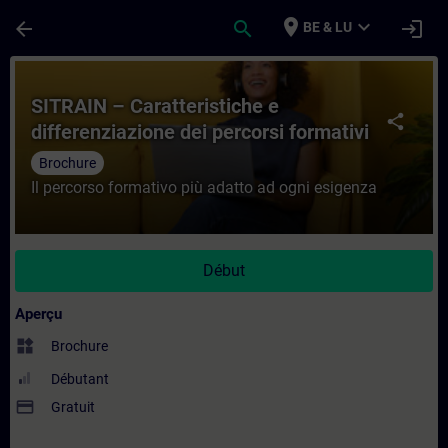
Passer au contenu principal
Page chargée
place
expand_more
arrow_back
search
login
BE & LU
Cours - SITRAIN – Caratteristiche e differ
SITRAIN – Caratteristiche e
share
differenziazione dei percorsi formativi
Brochure
Il percorso formativo più adatto ad ogni esigenza
Début
Aperçu
widgets
Brochure
Débutant
payment
Gratuit