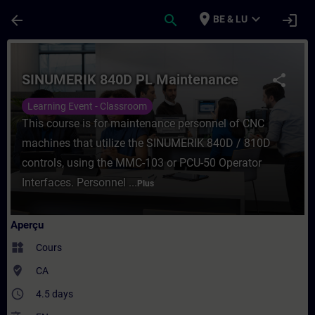
Passer au contenu principal
Page chargée
place
expand_more
arrow_back
search
login
BE & LU
Cours - SINUMERIK 840D PL Maintenance -
SINUMERIK 840D PL Maintenance
share
Learning Event - Classroom
This course is for maintenance personnel of CNC
machines that utilize the SINUMERIK 840D / 810D
controls, using the MMC-103 or PCU-50 Operator
Interfaces. Personnel ...
Plus
Aperçu
widgets
Cours
where_to_vote
CA
access_time
4.5 days