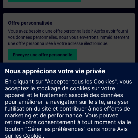
Offre personnalisée
Vous avez besoin d'une offre personnalisée ? Après avoir fourni
vos données personnelles, nous vous enverrons immédiatement
une offre personnalisée à votre adresse électronique.
Envoyez une offre personnelle
Demande de formation exclusive
Veuillez remplir le formulaire ci-dessous si vous souhaitez
obtenir un devis pour une formation exclusive, que ce soit sur
site, en ligne ou dans notre centre de formation SITRAIN. Ce
type de demande convient aux groupes plus importants (6
personnes ou plus). Après avoir fourni vos coordonnées et vos
besoins en matière de formation, vous recevrez un devis de
notre part.
Demander un devis exclusif