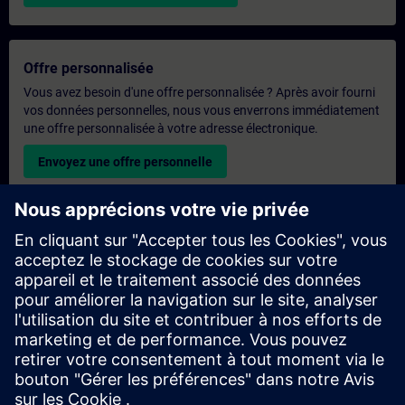
Offre personnalisée
Vous avez besoin d'une offre personnalisée ? Après avoir fourni
vos données personnelles, nous vous enverrons immédiatement
une offre personnalisée à votre adresse électronique.
Envoyez une offre personnelle
Demande de formation exclusive
Veuillez remplir le formulaire ci-dessous si vous souhaitez
obtenir un devis pour une formation exclusive, que ce soit sur
site, en ligne ou dans notre centre de formation SITRAIN. Ce
type de demande convient aux groupes plus importants (6
personnes ou plus). Après avoir fourni vos coordonnées et vos
besoins en matière de formation, vous recevrez un devis de
notre part.
Demander un devis exclusif