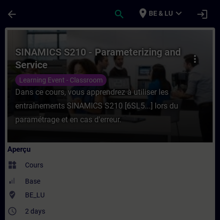
Passer au contenu principal
Page chargée
place
expand_more
arrow_back
search
login
BE & LU
Cours - SINAMICS S210 - Parameterizing a
SINAMICS S210 - Parameterizing and
more_vert
Service
Learning Event - Classroom
Dans ce cours, vous apprendrez à utiliser les
entraînements SINAMICS S210 [6SL5...] lors du
paramétrage et en cas d'erreur.
Aperçu
widgets
Cours
Base
where_to_vote
BE_LU
access_time
2 days