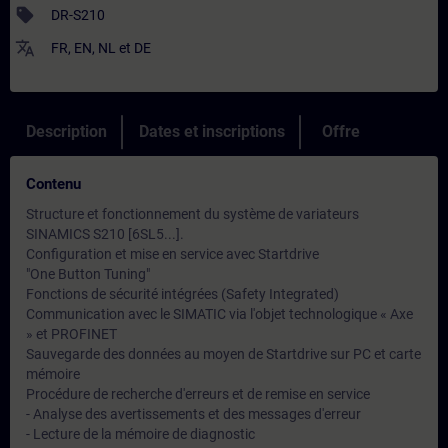
sell
DR-S210
translate
FR
,
EN
,
NL
et
DE
Description
Dates et inscriptions
Offre
Contenu
Structure et fonctionnement du système de variateurs
SINAMICS S210 [6SL5...].
Configuration et mise en service avec Startdrive
"One Button Tuning"
Fonctions de sécurité intégrées (Safety Integrated)
Communication avec le SIMATIC via l'objet technologique « Axe
» et PROFINET
Sauvegarde des données au moyen de Startdrive sur PC et carte
mémoire
Procédure de recherche d'erreurs et de remise en service
- Analyse des avertissements et des messages d'erreur
- Lecture de la mémoire de diagnostic