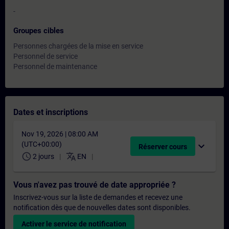
-
Groupes cibles
Personnes chargées de la mise en service
Personnel de service
Personnel de maintenance
Dates et inscriptions
Nov 19, 2026 | 08:00 AM
(UTC+00:00)
expand_more
Réserver cours
schedule
translate
2 jours
EN
Vous n'avez pas trouvé de date appropriée ?
Inscrivez-vous sur la liste de demandes et recevez une
notification dès que de nouvelles dates sont disponibles.
Activer le service de notification