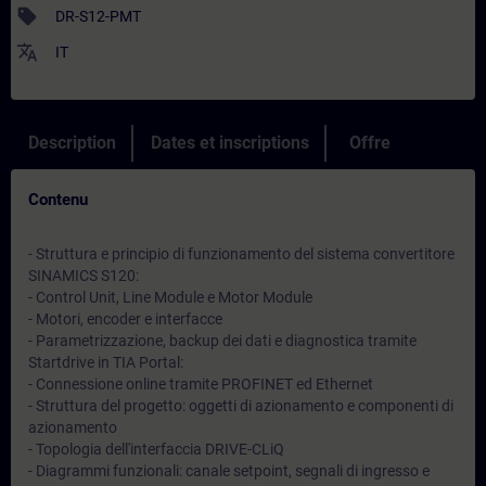
sell
DR-S12-PMT
translate
IT
Description
Dates et inscriptions
Offre
Contenu
- Struttura e principio di funzionamento del sistema convertitore
SINAMICS S120:
- Control Unit, Line Module e Motor Module
- Motori, encoder e interfacce
- Parametrizzazione, backup dei dati e diagnostica tramite
Startdrive in TIA Portal:
- Connessione online tramite PROFINET ed Ethernet
- Struttura del progetto: oggetti di azionamento e componenti di
azionamento
- Topologia dell'interfaccia DRIVE-CLiQ
- Diagrammi funzionali: canale setpoint, segnali di ingresso e