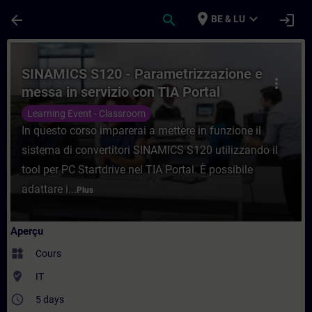
Passer au contenu principal
Page chargée
place
expand_more
arrow_back
search
login
BE & LU
Cours - SINAMICS S120 - Parametrizzazion
SINAMICS S120 - Parametrizzazione e
more_vert
messa in servizio con TIA Portal
Learning Event - Classroom
In questo corso imparerai a mettere in funzione il
sistema di convertitori SINAMICS S120 utilizzando il
tool per PC Startdrive nel TIA Portal. È possibile
adattare i...
Plus
Aperçu
widgets
Cours
where_to_vote
IT
access_time
5 days