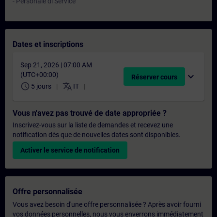
- Personale di Service
Dates et inscriptions
Sep 21, 2026 | 07:00 AM
(UTC+00:00)
expand_more
Réserver cours
schedule
translate
5 jours
IT
Vous n'avez pas trouvé de date appropriée ?
Inscrivez-vous sur la liste de demandes et recevez une
notification dès que de nouvelles dates sont disponibles.
Activer le service de notification
Offre personnalisée
Vous avez besoin d'une offre personnalisée ? Après avoir fourni
vos données personnelles, nous vous enverrons immédiatement