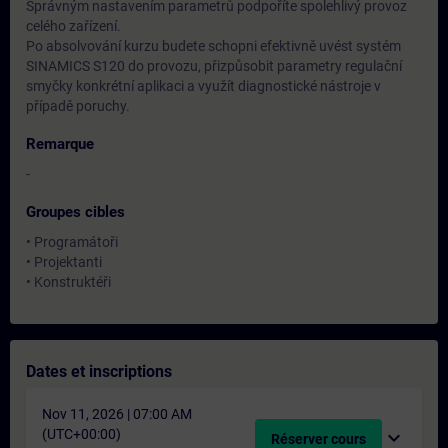
Správným nastavením parametrů podpoříte spolehlivý provoz
celého zařízení.
Po absolvování kurzu budete schopni efektivně uvést systém
SINAMICS S120 do provozu, přizpůsobit parametry regulační
smyčky konkrétní aplikaci a využít diagnostické nástroje v
případě poruchy.
Remarque
-
Groupes cibles
• Programátoři
• Projektanti
• Konstruktéři
Dates et inscriptions
Nov 11, 2026 | 07:00 AM
(UTC+00:00)
expand_more
Réserver cours