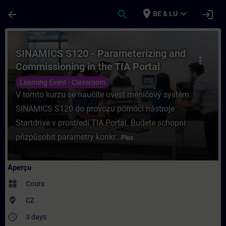
Passer au contenu principal
Page chargée
place
expand_more
arrow_back
search
login
BE & LU
Cours - SINAMICS S120 - Parameterizing a
SINAMICS S120 - Parameterizing and
more_vert
Commissioning in the TIA Portal
Learning Event - Classroom
V tomto kurzu se naučíte uvést měničový systém
SINAMICS S120 do provozu pomocí nástroje
Startdrive v prostředí TIA Portal. Budete schopni
přizpůsobit parametry konkr...
Plus
Aperçu
widgets
Cours
where_to_vote
CZ
access_time
3 days