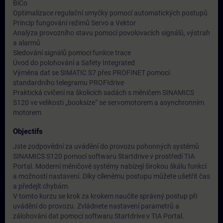
BiCo
Optimalizace regulační smyčky pomocí automatických postupů
Princip fungování režimů Servo a Vektor
Analýza provozního stavu pomocí povolovacích signálů, výstrah
a alarmů
Sledování signálů pomocí funkce trace
Úvod do polohování a Safety Integrated
Výměna dat se SIMATIC S7 přes PROFINET pomocí
standardního telegramu PROFIdrive
Praktická cvičení na školicích sadách s měničem SINAMICS
S120 ve velikosti „booksize“ se servomotorem a asynchronním
motorem
Objectifs
Jste zodpovědní za uvádění do provozu pohonných systémů
SINAMICS S120 pomocí softwaru Startdrive v prostředí TIA
Portal. Moderní měničové systémy nabízejí širokou škálu funkcí
a možností nastavení. Díky cílenému postupu můžete ušetřit čas
a předejít chybám.
V tomto kurzu se krok za krokem naučíte správný postup při
uvádění do provozu. Zvládnete nastavení parametrů a
zálohování dat pomocí softwaru Startdrive v TIA Portal.