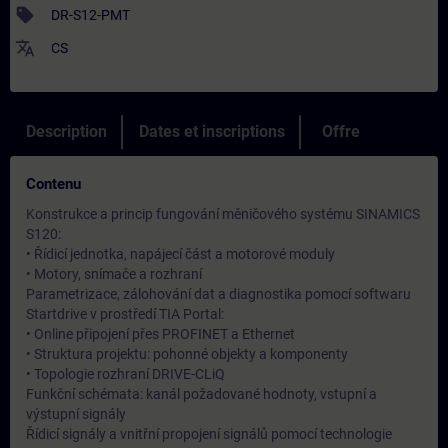
sell
DR-S12-PMT
translate
CS
Description
Dates et inscriptions
Offre
Contenu
Konstrukce a princip fungování měničového systému SINAMICS
S120:
• Řídicí jednotka, napájecí část a motorové moduly
• Motory, snímače a rozhraní
Parametrizace, zálohování dat a diagnostika pomocí softwaru
Startdrive v prostředí TIA Portal:
• Online připojení přes PROFINET a Ethernet
• Struktura projektu: pohonné objekty a komponenty
• Topologie rozhraní DRIVE-CLiQ
Funkční schémata: kanál požadované hodnoty, vstupní a
výstupní signály
Řídicí signály a vnitřní propojení signálů pomocí technologie