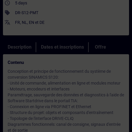
access_time
5 days
sell
DR-S12-PMT
translate
FR
,
NL
,
EN
et
DE
Description
Dates et inscriptions
Offre
Contenu
Conception et principe de fonctionnement du système de
conversion SINAMICS S120:
- Unité de commande, alimentation en ligne et modules moteur
- Moteurs, encodeurs et interfaces
Paramétrage, sauvegarde des données et diagnostics à l'aide de
Software Startdrive dans le portail TIA:
- Connexion en ligne via PROFINET et Ethernet
- Structure du projet: objets et composants d'entraînement
- Topologie de l'interface DRIVE-CLiQ
Diagrammes fonctionnels: canal de consigne, signaux d'entrée
et de sortie