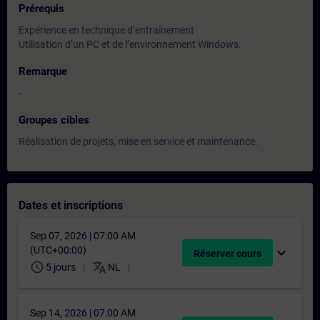
Prérequis
Expérience en technique d’entraînement
Utilisation d’un PC et de l’environnement Windows.
Remarque
-
Groupes cibles
Réalisation de projets, mise en service et maintenance.
Dates et inscriptions
Sep 07, 2026 | 07:00 AM
(UTC+00:00)
expand_more
Réserver cours
schedule
translate
5 jours
NL
Sep 14, 2026 | 07:00 AM