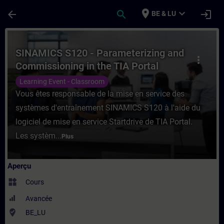
Passer au contenu principal
Page chargée
place
expand_more
arrow_back
search
login
BE & LU
Cours - SINAMICS S120 - Parameterizing a
SINAMICS S120 - Parameterizing and
more_vert
Commissioning in the TIA Portal
Learning Event - Classroom
Vous êtes responsable de la mise en service des
systèmes d'entraînement SINAMICS S120 à l'aide du
logiciel de mise en service Startdrive de TIA Portal.
Les systèm...
Plus
Aperçu
widgets
Cours
Avancée
where_to_vote
BE_LU