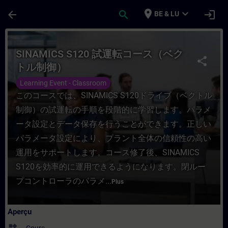
Passer au contenu principal
Page chargée
place
expand_more
arrow_back
search
login
BE & LU
Cours - SINAMICS S120 試運転コース（ベクトル制
SINAMICS S120 試運転コース（ベク
share
トル制御）
Learning Event - Classroom
このコースでは、SINAMICS S120ドライブ（ベクトル
制御）の試運転の手順を段階的に学習します。パラメ
ータ設定とデータ保存を行うことができます。正しい
パラメータ設定により、プラント全体の信頼性の高い
運用をサポートします。コース修了後、SINAMICS
S120を効率的に運用できるようになります。閉ルー
プコントローラのパラメ...
Plus
Aperçu