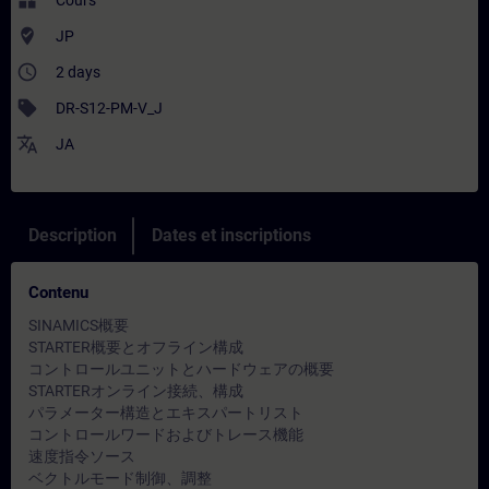
widgets
Cours
where_to_vote
JP
access_time
2 days
sell
DR-S12-PM-V_J
translate
JA
Description
Dates et inscriptions
Contenu
SINAMICS概要
STARTER概要とオフライン構成
コントロールユニットとハードウェアの概要
STARTERオンライン接続、構成
パラメーター構造とエキスパートリスト
コントロールワードおよびトレース機能
速度指令ソース
ベクトルモード制御、調整