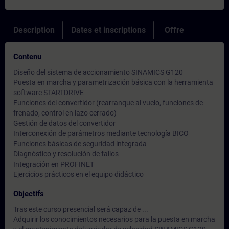
Description
Dates et inscriptions
Offre
Contenu
Diseño del sistema de accionamiento SINAMICS G120
Puesta en marcha y parametrización básica con la herramienta
software STARTDRIVE
Funciones del convertidor (rearranque al vuelo, funciones de
frenado, control en lazo cerrado)
Gestión de datos del convertidor
Interconexión de parámetros mediante tecnología BICO
Funciones básicas de seguridad integrada
Diagnóstico y resolución de fallos
Integración en PROFINET
Ejercicios prácticos en el equipo didáctico
Objectifs
Tras este curso presencial será capaz de ...
Adquirir los conocimientos necesarios para la puesta en marcha