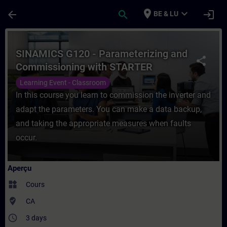
Passer au contenu principal
Page chargée
place
expand_more
arrow_back
search
login
BE & LU
Cours - SINAMICS G120 - Parameterizing 
SINAMICS G120 - Parameterizing and
share
Commissioning with STARTER
Learning Event - Classroom
In this course you learn to commission the inverter and
adapt the parameters. You can make a data backup,
and taking the appropriate measures when faults
occur.
Aperçu
widgets
Cours
where_to_vote
CA
access_time
3 days