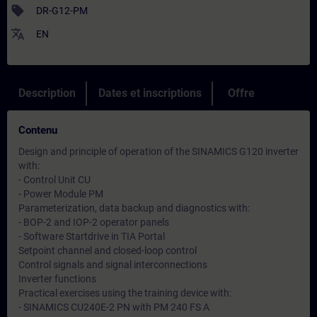
sell
DR-G12-PM
translate
EN
Description
Dates et inscriptions
Offre
Contenu
Design and principle of operation of the SINAMICS G120 inverter
with:
- Control Unit CU
- Power Module PM
Parameterization, data backup and diagnostics with:
- BOP-2 and IOP-2 operator panels
- Software Startdrive in TIA Portal
Setpoint channel and closed-loop control
Control signals and signal interconnections
Inverter functions
Practical exercises using the training device with:
- SINAMICS CU240E-2 PN with PM 240 FS A