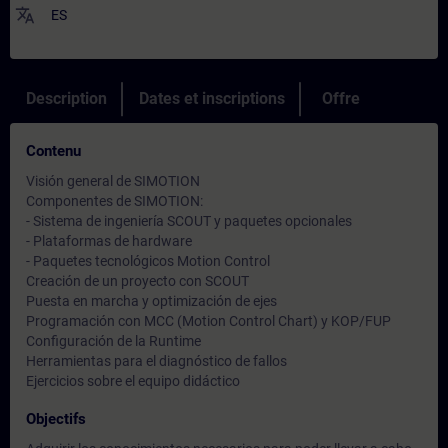
translate
ES
Description
Dates et inscriptions
Offre
Contenu
Visión general de SIMOTION
Componentes de SIMOTION:
- Sistema de ingeniería SCOUT y paquetes opcionales
- Plataformas de hardware
- Paquetes tecnológicos Motion Control
Creación de un proyecto con SCOUT
Puesta en marcha y optimización de ejes
Programación con MCC (Motion Control Chart) y KOP/FUP
Configuración de la Runtime
Herramientas para el diagnóstico de fallos
Ejercicios sobre el equipo didáctico
Objectifs