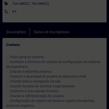
sell
TIA-UWCC1, TIA-UWCC2
translate
PT
Description
Dates et inscriptions
Contenu
- . Visão geral do sistema
- . Conhecer a interface do usuário de configuração do sistema
de engenharia
- . Criando e editando projetos
- . Fazendo o download do projeto no dispositivo IHM
- . Criando telas e navegação na tela
- . Usando funções do sistema e agendadores
- . Conhecer e criar painéis frontais
- . Criando a administração do usuário
- . Configuração do registro de dados e registro de alarmes,
incluindo registros