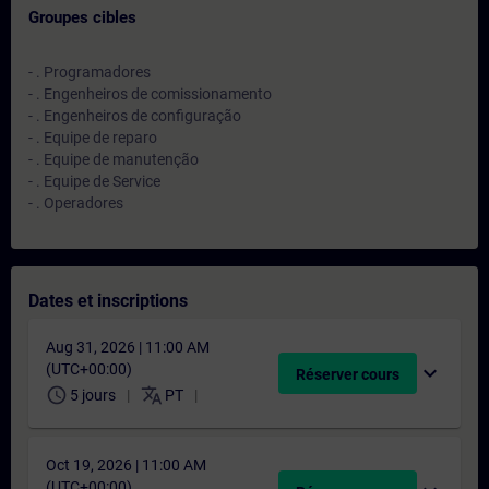
Groupes cibles
- . Programadores
- . Engenheiros de comissionamento
- . Engenheiros de configuração
- . Equipe de reparo
- . Equipe de manutenção
- . Equipe de Service
- . Operadores
Dates et inscriptions
Aug 31, 2026 | 11:00 AM
(UTC+00:00)
expand_more
Réserver cours
schedule
translate
5 jours
PT
Oct 19, 2026 | 11:00 AM
(UTC+00:00)