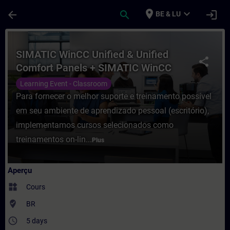
Passer au contenu principal
Page chargée
place
expand_more
arrow_back
search
login
BE & LU
Cours - SIMATIC WinCC Unified & Unified
SIMATIC WinCC Unified & Unified
share
Comfort Panels + SIMATIC WinCC
Unified para PC-Systems
Learning Event - Classroom
Para fornecer o melhor suporte e treinamento possível
em seu ambiente de aprendizado pessoal (escritório),
implementamos cursos selecionados como
treinamentos on-lin...
Plus
Aperçu
widgets
Cours
where_to_vote
BR
access_time
5 days