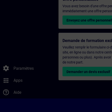
Vous avez besoin d'une offre pe
immédiatement une offre personn
Envoyez une offre personnel
Demande de formation excl
Veuillez remplir le formulaire ci
site, en ligne ou dans notre ce
personnes ou plus). Après avoir
de notre part.
settings
Paramètres
Demander un devis exclusif
apps
Apps
help_outline
Aide