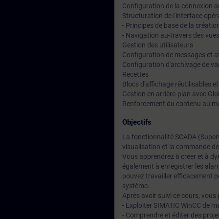
Configuration de la connexion 
Structuration de l'interface opér
- Principes de base de la créat
- Navigation au-travers des vue
Gestion des utilisateurs
Configuration de messages et af
Configuration d'archivage de va
Recettes
Blocs d'affichage réutilisables e
Gestion en arrière-plan avec Glo
Renforcement du contenu au moy
Objectifs
La fonctionnalité SCADA (Superv
visualisation et la commande de 
Vous apprendrez à créer et à dy
également à enregistrer les alar
pouvez travailler efficacement pe
système.
Après avoir suivi ce cours, vous 
- Exploiter SIMATIC WinCC de mani
- Comprendre et éditer des proj