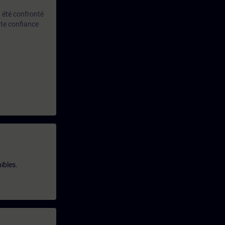
 été confronté
ute confiance
ibles.