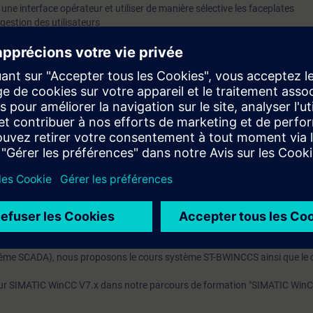
une interface opérateur et utiliser de manière sélective les faceplates
 gestion des utilisateurs
d'enregistrement pour les avertissements, les alarmes et les valeurs mes
ues du SIMATIC S7, les afficher et les traiter dans le système de command
tilisateur
niques d'automatisation
ment divisé en deux parties : le domaine des machines et les systèmes S
ec SIMATIC WinCC Professional (système SCADA basé sur TIA Portal). Dan
erez avec un système WinCC Professional monoposte qui communique ave
SIMATIC WinCC Advanced (les deux produits sont basés sur TIA Portal)
 et TIA-WCCM2.
ème SCADA), nous proposons le cours système ST-BWINCCS ainsi que le 
sur SIMATIC WinCC V7.x dans notre parcours de formation "SIMATIC WinC