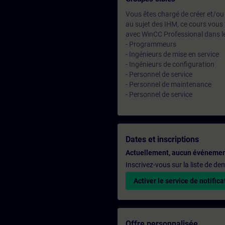
Vous êtes chargé de créer et/ou
au sujet des IHM, ce cours vous 
avec WinCC Professional dans le 
- Programmeurs
- Ingénieurs de mise en service
- Ingénieurs de configuration
- Personnel de service
- Personnel de maintenance
- Personnel de service
Dates et inscriptions
Actuellement, aucun événemen
Inscrivez-vous sur la liste de d
Activer le service de notifica
Offre personnalisée