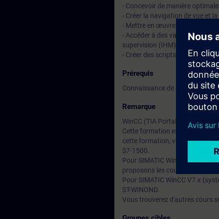
- Concevoir de manière optimale 
- Créer la navigation de vue et la
- Mettre en œuvre des concepts 
- Accéder à des valeurs spécifiq
supervision (IHM)
- Créer des scripts définis par l'u
Prérequis
Connaissance de base des tech
Remarque
WinCC (TIA Portal) est générale
Cette formation est réalisée av
cette formation, vous travaill
S7-1500.
Pour SIMATIC WinCC Comfort et 
proposons les cours TIA-WCCM
Pour SIMATIC WinCC V7.x (syst
ST-WINOND.
Vous trouverez d'autres cours 
Groupes cibles