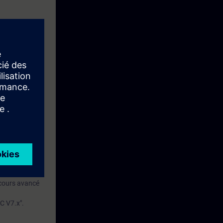
urées
e et de
CADA.
s le cadre de
c un SIMATIC
, nous
cours avancé
C V7.x".