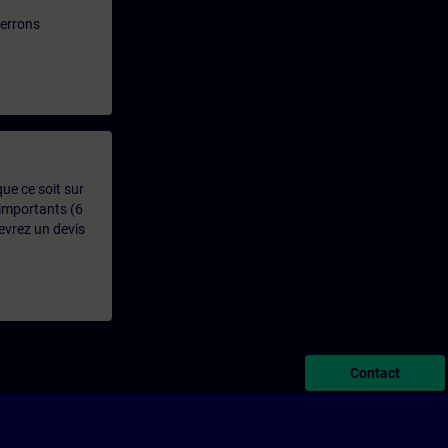
verrons
que ce soit sur
 importants (6
evrez un devis
Contact