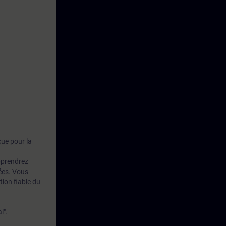
çue pour la
pprendrez
iées. Vous
tion fiable du
l".