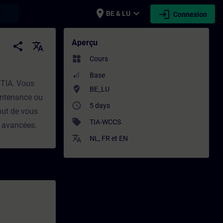
place
expand_more
login
earch
BE & LU
Connexion
 - Formation - Formation continue | SITR
Aperçu
share
translate
widgets
Cours
Base
 TIA. Vous
where_to_vote
BE_LU
intenance ou
access_time
5 days
but de vous
sell
TIA-WCCS
s avancées.
translate
NL
,
FR
et
EN