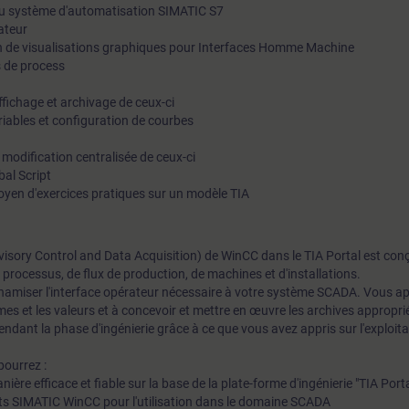
au système d'automatisation SIMATIC S7
ateur
ion de visualisations graphiques pour Interfaces Homme Machine
s de process
fichage et archivage de ceux-ci
riables et configuration de courbes
t modification centralisée de ceux-ci
bal Script
en d'exercices pratiques sur un modèle TIA
isory Control and Data Acquisition) de WinCC dans le TIA Portal est con
processus, de flux de production, de machines et d'installations.
namiser l'interface opérateur nécessaire à votre système SCADA. Vous a
mes et les valeurs et à concevoir et mettre en œuvre les archives appropr
ndant la phase d'ingénierie grâce à ce que vous avez appris sur l'exploita
pourrez :
ère efficace et fiable sur la base de la plate-forme d'ingénierie "TIA Porta
ets SIMATIC WinCC pour l'utilisation dans le domaine SCADA