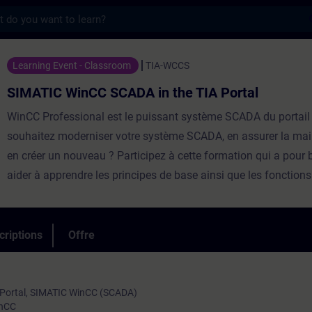
s
CC SCADA in the TIA Portal - Entraînement
Learning Event - Classroom
TIA-WCCS
SIMATIC WinCC SCADA in the TIA Portal
WinCC Professional est le puissant système SCADA du portail
souhaitez moderniser votre système SCADA, en assurer la ma
en créer un nouveau ? Participez à cette formation qui a pour 
aider à apprendre les principes de base ainsi que les fonction
criptions
Offre
 Portal, SIMATIC WinCC (SCADA)
inCC