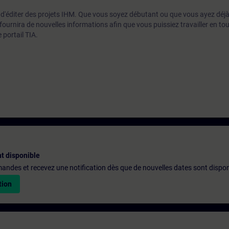
 d'éditer des projets IHM. Que vous soyez débutant ou que vous ayez déjà
fournira de nouvelles informations afin que vous puissiez travailler en to
portail TIA.
t disponible
emandes et recevez une notification dès que de nouvelles dates sont dispon
tion